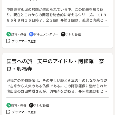
中国残留孤児の帰国が進められている中、この問題を振り返
り、現在とこれからの問題を総合的に考えるシリーズ。（１９
８６年９月１６日終了、全２回）◆第１回は、孤児と肉親との
再会について、具体列を紹介する。
教育・教養
ドキュメンタリー
テレビ番組
school
cinematic_blur
tv
bookmark_add
ブックマーク追加
国宝への旅 天平のアイドル・阿修羅 奈
良・興福寺
興福寺の阿修羅像は、その美しい顔と６本の手のしなやかな姿
で古来から人気のある仏像である。この阿修羅像に魅せられた
演出家の野田秀樹さんが、興福寺を訪ねる。◆阿修羅はもとも
と人々に釈迦の説法を聞かせないように邪魔をする悪だった。
ところが説法を聞いているうちに感化され、仏門に帰依する。
教育・教養
テレビ番組
school
tv
それから釈迦を守る守護神として活躍することになった。その
bookmark_add
ブックマーク追加
若々しい顔は、仏門に帰依した最高の喜びを表している。