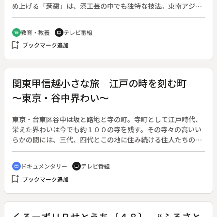
め上げる「蒟醤」は、漆工芸の中でも独特な技法。東南アジア
に始まったというその古い技法を時代の感覚に合わせ、次々と
新しいデザインを考案。技法との接点を探っていく。色鮮やか
教育・教養
テレビ番組
school
tv
な２羽のチョウをあしらった『蒟醤涼風箱』の、半年をかけた
bookmark_add
ブックマーク追加
制作過程を追う。
関東甲信越小さな旅 江戸の時を刻む町
～東京・谷中界わい～
東京・台東区谷中は坂と路地と寺の町。寺町として江戸時代、
栄えた界わいは今でも約１００の寺を残す。その寺々の高いい
らかの間には、三代、四代とこの地に住み続ける住人たちの低
い家並みが広がり、路地には下町庶民のふだん着の暮らしが息
づく。谷中の町や著名人が眠る谷中霊園、数々の寺、大名時計
ドキュメンタリー
テレビ番組
cinematic_blur
tv
博物館、江戸千代紙、朝倉彫塑館など、今に生きる“江戸”と
bookmark_add
ブックマーク追加
人々の暮らしを紹介する。
くろーずＵＰせとうち〔４８〕 “ふるさと