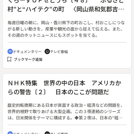
村”と“ハイテク”の町 〈岡山県和気郡吉永
町〉
毎週日曜の朝に、岡山・香川県下の町おこし、村おこしにつな
がる新しい動きを、産業や観光の面から捉えて伝える。また、
その週のホットニュースにもスポットを当てる。
ドキュメンタリー
テレビ番組
cinematic_blur
tv
bookmark_add
ブックマーク追加
ＮＨＫ特集 世界の中の日本 アメリカか
らの警告〔２〕 日本のここが問題だ
歴史的転換期にある日本が直面する政治・経済などの問題を、
世界的視野で取りあげる大型企画。この３夜連続のシリーズ
は、日米関係をテーマに構成する。◆第２夜は、日本の“経
済”“政治”から“意識”“文化”にまで踏み込んだ、アメリカ人ジ
ャーナリスト４人による「日本徹底取材記」。ＡＢＣの人気キ
ドキュメンタリー
テレビ番組