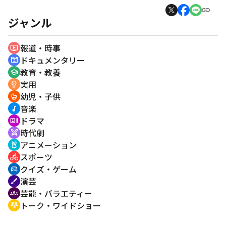
ジャンル
報道・時事
ondemand_video
ドキュメンタリー
cinematic_blur
教育・教養
school
実用
emoji_objects
幼児・子供
crib
音楽
music_note
ドラマ
recent_actors
時代劇
swords
アニメーション
cruelty_free
スポーツ
directions_bike
クイズ・ゲーム
sports_esports
演芸
brush
芸能・バラエティー
groups
トーク・ワイドショー
adaptive_audio_mic