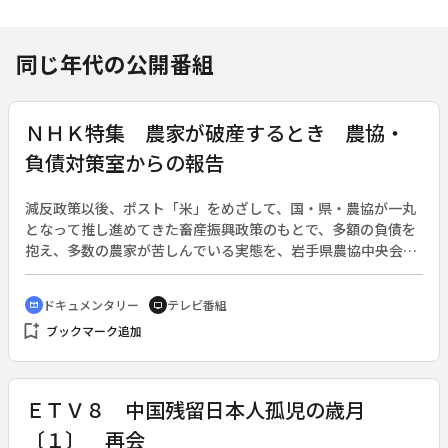
同じ年代の公開番組
ＮＨＫ特集 農家が破産するとき 農協・
負債対策室からの報告
減反政策以後、ポスト「米」をめざして、国・県・農協が一丸
となって推し進めてきた畜産振興政策のもとで、多額の負債を
抱え、多数の農家が苦しんでいる実態を、岩手県農協中央会の
負債対策室を軸に綴った報告。◆金融の自由化の中で農協が金
融機関として生き残るためには、固定化負債の解消が至上命
ドキュメンタリー
テレビ番組
cinematic_blur
tv
令。農協は農家から貸付金を回収するため、各農家の家計管理
bookmark_add
ブックマーク追加
を徹底して行い、回収できないと判断したときは農地の切売り
や、さらには離農をも推し進めている。岩手県内でこうした負
債が原因で破産し、離農した農家は、１～２年で千戸にのぼる
という。
ＥＴＶ８ 中国残留日本人孤児の歳月
〔１〕 再会