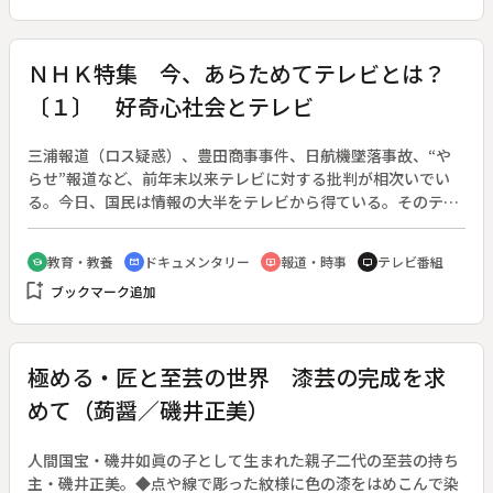
ＮＨＫ特集 今、あらためてテレビとは？
〔１〕 好奇心社会とテレビ
三浦報道（ロス疑惑）、豊田商事事件、日航機墜落事故、“や
らせ”報道など、前年末以来テレビに対する批判が相次いでい
る。今日、国民は情報の大半をテレビから得ている。そのテレ
ビが過熱報道、人権無視、プライバシー問題などゆきすぎがあ
る一方、伝えるべきことを伝えていないといわれている。こう
教育・教養
ドキュメンタリー
報道・時事
テレビ番組
school
cinematic_blur
ondemand_video
tv
した日本のテレビの状況をふまえて、ＡＢＣ（アメリカ）、Ｂ
bookmark_add
ブックマーク追加
ＢＣ（イギリス）、スウェーデン放送協会の現状など探り、日
本のテレビの現状やあり方について考え、テレビの制作現場の
実態、視聴者の受け止め方、取材のプロセス問題などリポート
する。
極める・匠と至芸の世界 漆芸の完成を求
めて（蒟醤／磯井正美）
人間国宝・磯井如眞の子として生まれた親子二代の至芸の持ち
主・磯井正美。◆点や線で彫った紋様に色の漆をはめこんで染