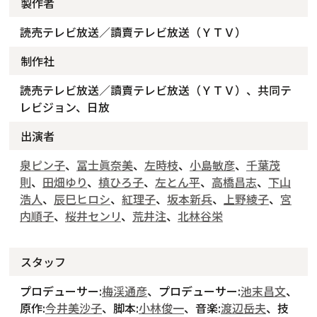
製作者
読売テレビ放送／讀賣テレビ放送（ＹＴＶ）
制作社
読売テレビ放送／讀賣テレビ放送（ＹＴＶ）、共同テ
レビジョン、日放
出演者
泉ピン子
、
冨士眞奈美
、
左時枝
、
小島敏彦
、
千葉茂
則
、
田畑ゆり
、
槙ひろ子
、
左とん平
、
高橋昌志
、
下山
浩人
、
辰巳ヒロシ
、
紅理子
、
坂本新兵
、
上野綾子
、
宮
内順子
、
桜井センリ
、
荒井注
、
北林谷栄
スタッフ
プロデューサー:
梅渓通彦
、プロデューサー:
池末昌文
、
原作:
今井美沙子
、脚本:
小林俊一
、音楽:
渡辺岳夫
、技