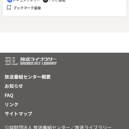
cinematic_blur
tv
ャスター・スチーブベルの「閉鎖社会ニッポン」、女性リポー
bookmark_add
ブックマーク追加
ター、レベッカ・チェイスの「ニッポン・繁栄の代償」、その
ほか「ジャパンマネーがやってくる」「我々は日本人になれる
か」など、これまで日本人が当然と考えていた事象に外からの
鋭い分析を加え、経済摩擦の背景にある、より大きなギャップ
を改めて浮き彫りにした。
放送番組センター概要
お知らせ
FAQ
リンク
サイトマップ
公益財団法人 放送番組センター／放送ライブラリー