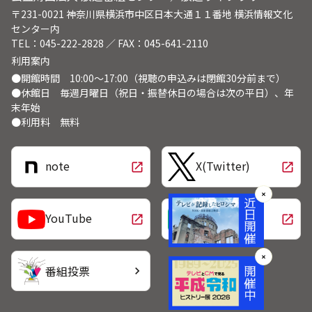
〒231-0021 神奈川県横浜市中区日本大通１１番地 横浜情報文化
センター内
TEL：045-222-2828 ／ FAX：045-641-2110
利用案内
●開館時間 10:00～17:00（視聴の申込みは閉館30分前まで）
●休館日 毎週月曜日（祝日・振替休日の場合は次の平日）、年
末年始
●利用料 無料
note
X(Twitter)
open_in_new
open_in_new
✕
LINE
YouTube
open_in_new
open_in_new
✕
番組投票
chevron_right