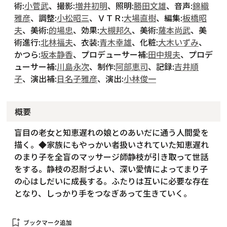
術:
小菅武
、撮影:
増井初明
、照明:
勝田文雄
、音声:
錦織
雅彦
、調整:
小松昭三
、ＶＴＲ:
大場直樹
、編集:
板橋昭
夫
、美術:
的場忠
、効果:
大槻邦久
、美術:
薩本尚武
、美
術進行:
北林福夫
、衣装:
青木幸雄
、化粧:
大木いずみ
、
かつら:
坂本静香
、プロデューサー補:
田中規夫
、プロデ
ューサー補:
川島永次
、制作:
阿部恵司
、記録:
吉井順
子
、演出補:
日名子雅彦
、演出:
小林俊一
概要
盲目の老女と知恵遅れの娘とのあいだに通う人間愛を
描く。◆家族にもやっかい者扱いされていた知恵遅れ
のまり子を全盲のマッサージ師静枝が引き取って世話
をする。静枝の忍耐づよい、深い愛情によってまり子
の心はしだいに成長する。ふたりは互いに必要な存在
となり、しっかり手をつなぎあって生きていく。
bookmark_add
ブックマーク追加