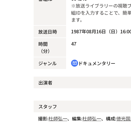
※放送ライブラリーの視聴
組IDを入力することで、簡
ます。
1987年08月16日（日）16:00
放送日時
47
時間
（分）
ジャンル
ドキュメンタリー
cinematic_blur
出演者
スタッフ
撮影:
杜師弘一
、編集:
杜師弘一
、構成:
徳光国