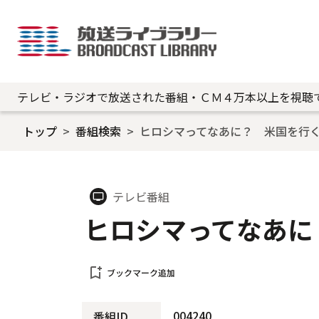
テレビ・ラジオで放送された番組・ＣＭ４万本以上を視聴
トップ
番組検索
ヒロシマってなあに？ 米国を行
テレビ番組
tv
ヒロシマってなあに
bookmark_add
ブックマーク追加
004240
番組ID