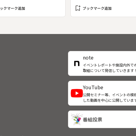
祭り。県の無形文化財にも指定
bookmark_add
ている。
ックマーク追加
ブックマーク追加
note
イベントレポートや施設内外で
取組について発信していきます
YouTube
公開セミナー等、イベントの模
した動画を中心に公開していま
番組投票