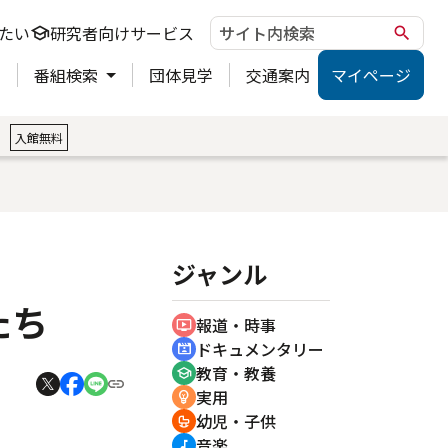
たい
研究者向けサービス
school
search
ト
番組検索
団体見学
交通案内
マイページ
。
入館無料
ジャンル
たち
報道・時事
ondemand_video
ドキュメンタリー
cinematic_blur
教育・教養
school
実用
emoji_objects
幼児・子供
crib
音楽
music_note