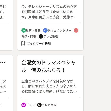
テレビ
告代
今、テレビジャーナリズムのあり方
る。
を視聴者はどう受け止めているの
俊彦
か。東京都目黒区と広島市美鈴ケ丘
。５
の２地区の詳細な調査をベースにし
母で
て、?ニュース・情報番組の多様化が
教育・教養
ドキュメンタリー
school
cinematic_blur
ondemand_video
枝
進む中で、情報の選択が興味本位に
報道・時事
テレビ番組
tv
てく
流れすぎていないか、?大量過熱報道
に専
bookmark_add
に行きすぎはないか、?安易なセンセ
ブックマーク追加
でき
ーショナリズムにたよって、社会に
る
悪影響を及ぼしているところはない
がを
か、を論点に、海外の放送事情も参
 ～
金曜女のドラマスペシャ
考え
考にしながら、これからのテレビに
～
ル 俺のおふくろ！
学校
何が求められているのかを問題提起
（１
する。放送記念日特集。
０
ロタ
全盲というハンディを背負いなが
支え
ら、病に倒れた夫と２人の息子のた
っか
めに懸命に働く母親。けなげでたく
現れ
ましい母親像を描く。障害者とその
家族への応援歌として制作された、
組
ドラマ
テレビ番組
recent_actors
tv
タロ
浜木綿子主演「おふくろシリーズ」