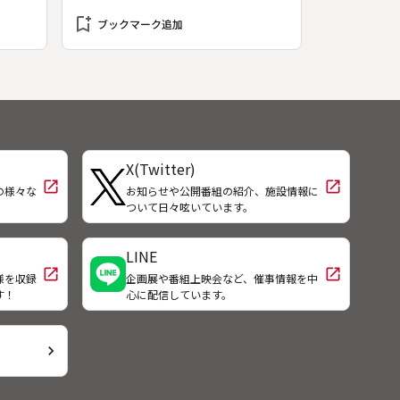
され
第３作。原作：河辺豊子「見えなく
bookmark_add
ても・愛」。◆１５年前に盲学校の
ブックマーク追加
教師・西山修一と結婚した三枝子
（浜木綿子）は、全盲ながらスーパ
ーマーケットで電話交換手として働
いている。２人の息子たち、拓也と
知也の運動会にも参加するほど活発
な母親である。だがある日、夫・修
一（綿引勝彦）が髄膜炎で倒れ、ス
X(Twitter)
ーパーの電話自動化で三枝子も職を
open_in_new
open_in_new
失なう。ベテラン交換手とはいって
の様々な
お知らせや公開番組の紹介、施設情報に
！
ついて日々呟いています。
も、全盲の三枝子の再就職は難し
い。◆解説副音声と字幕表示あり
LINE
open_in_new
open_in_new
様を収録
企画展や番組上映会など、催事情報を中
す！
心に配信しています。
chevron_right