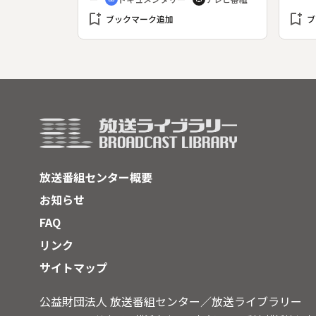
ポートし出題する。秋の新番組や
bookmark_add
「笑っていいとも！」「夜のヒット
bookmark_add
ブックマーク追加
ブ
スタジオデラックス」「オレたちひ
ょうきん族」「ＦＮＮキャスター」
など人気番組の出演者が解答者とし
て登場。番組対抗で難問・奇問に挑
戦する。
放送番組センター概要
お知らせ
FAQ
リンク
サイトマップ
公益財団法人 放送番組センター／放送ライブラリー