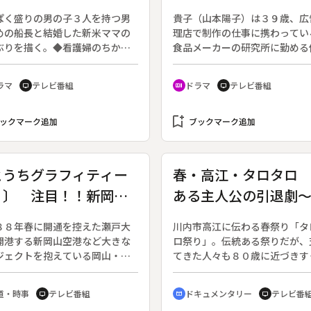
ぱく盛りの男の子３人を持つ男
貴子（山本陽子）は３９歳、広
めの船長と結婚した新米ママの
理店で制作の仕事に携わってい
ぶりを描く。◆看護婦のちか子
食品メーカーの研究所に勤める
フトボールの試合中に倒れた浩
（伊武雅刀）と結婚して８年目
助け、それが縁で浩三と結婚す
歳の花子と４歳の太郎の２児の
ラマ
テレビ番組
ドラマ
テレビ番組
tv
recent_actors
tv
とになった。が、彼には小学５
もあるが、同居している姑の直
の長男を頭に３人もの子供がい
（菅井きん）が子供の面倒をみ
母親の愛情に飢えた子供たちは
bookmark_add
れるので、貴子は安心して仕事
ックマーク追加
ブックマーク追加
の母親出現に反抗しながらもし
念できる。和田はつ子「よい子
にちか子に心を通わせていく。
る子に明日はない」より。◆あ
日、花子が幼稚園で男の子にけ
とうちグラフィティー
春・高江・タロタロ
させられた。貴子は娘の将来を
２〕 注目！！新岡山
ある主人公の引退劇
て、花子を私立の女子大付属小
へ入れようと努力をはじめる。
港 岡山ＶＳ香川 橋
９８７年１０月９日終了、全３
８８年春に開通を控えた瀬戸大
川内市高江に伝わる春祭り「タ
結ぶ”両参り
回）
開港する新岡山空港など大きな
ロ祭り」。伝統ある祭りだが、
ジェクトを抱えている岡山・香
てきた人々も８０歳に近づきす
県の「いま」をカメラの目で追
り高齢化した。後継者を募るが
ず、祭りは存続の危機に陥る。
道・時事
テレビ番組
ドキュメンタリー
テレビ番
tv
cinematic_blur
tv
◆「太郎太郎祭り」で通称タロ