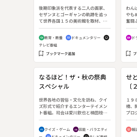
争
後期印象派を代表する二人の画家、
わん
セザンヌとゴーギャンの軌跡を追っ
やも
て世界各国１５の美術館を取材、３
奮闘
０余点の作品を紹介する。◆一見、
はソ
不動のようにみえる画面構成のなか
三を
教育・教養
ドキュメンタリー
ド
school
cinematic_blur
tv
recent_actors
になまめかしさや感覚を求め、抽象
るこ
テレビ番組
絵画にまで至ったセザンヌ。また、
年生
bookmark_add
南国の強烈な陽光に感銘を受けて晩
bookmark_add
た。
ブックマーク追加
ブ
年をタヒチで過ごしたゴーギャン
突然
は、象徴主義の画家ともいわれる。
だい
◆“静”のセザンヌ、“動”のゴーギャ
なるほど！ザ・秋の祭典
せ
ンの画風を対比させながら、二人の
スペシャル
〔
人生、後の立体派・象徴派に与えた
影響などを追う。
空
世界各地の習俗・文化を訪ね、クイ
１９
が“
ズ形式で紹介するエンターテイメン
橋、
ト番組。司会は愛川欽也と楠田枝里
プロ
子。◆「なるほど！ザ・ワール
川両
ド」’８７秋の３時間スペシャル。レ
う。
クイズ・ゲーム
芸能・バラエティ
報
sports_esports
groups
ondemand_video
ギュラーのパネラー陣が各国からリ
ー
ドキュメンタリー
テレビ番組
cinematic_blur
tv