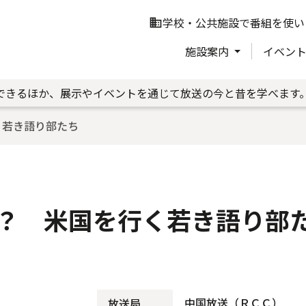
学校・公共施設で番組を使い
business
施設案内
イベン
できるほか、展示やイベントを通じて放送の今と昔を学べます
く若き語り部たち
？ 米国を行く若き語り部
中国放送（ＲＣＣ）
放送局