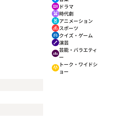
ドラマ
recent_actors
時代劇
swords
アニメーション
cruelty_free
スポーツ
directions_bike
クイズ・ゲーム
sports_esports
演芸
brush
芸能・バラエティ
groups
ー
トーク・ワイドシ
adaptive_audio_mic
ョー