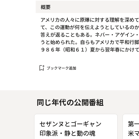
概要
アメリカの人々に原爆に対する理解を深め
て、この運動が何を伝えようとしているの
答えが返ることもある。ネバー・アゲイン
うと始められた。自らもアメリカで平和行
９８６年（昭和６１）夏から翌年春にかけ
bookmark_add
ブックマーク追加
同じ年代の公開番組
セザンヌとゴーギャン
第
印象派・静と動の魂
米