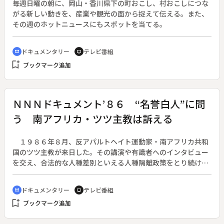
毎週日曜の朝に、岡山・香川県下の町おこし、村おこしにつな
がる新しい動きを、産業や観光の面から捉えて伝える。また、
その週のホットニュースにもスポットを当てる。
ドキュメンタリー
テレビ番組
cinematic_blur
tv
bookmark_add
ブックマーク追加
ＮＮＮドキュメント’８６ “名誉白人”に問
う 南アフリカ・ツツ主教は訴える
１９８６年８月、反アパルトヘイト運動家・南アフリカ共和
国のツツ主教が来日した。その講演や有識者へのインタビュー
を交え、合法的な人種差別といえる人種隔離政策をとり続ける
南アの現状を探る。◆アフリカ大陸の最南端にある“豊か
な”国、南アフリカ。その繁栄は豊富な地下資源と全人口３千
ドキュメンタリー
テレビ番組
cinematic_blur
tv
４百万のうち約１５パーセントの白人だけを優遇する政策に支
bookmark_add
ブックマーク追加
えられている。有色人種に貧困を強いる体制に対して国連は経
済制裁を打ちだし、日本も一応は同調している。しかし鉄鉱石