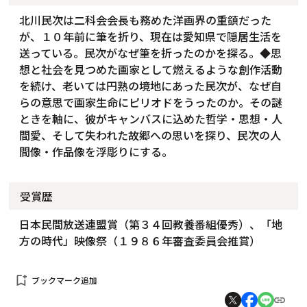
北川民次は二科会会長も務めた洋画界の重鎮だった
が、１０年前に筆を折り、現在は愛知県で隠居生活を
送っている。民次がなぜ筆を折ったのかを探る。◆思
想と社会を見つめた画家として燃えるような創作活動
を続け、老いては円熟の境地にあった民次が、なぜ自
らの意思で画家生命にピリオドをうったのか。その謎
ときを軸に、彼がキャンバスに込めた哲学・思想・人
間愛、そして失われた故郷への思いを探り、民次の人
間像・作品像を浮彫りにする。
受賞歴
日本民間放送連盟賞（第３４回教養番組優秀）、「地
方の時代」映像祭（１９８６年審査委員会推賞）
bookmark_add
ブックマーク追加