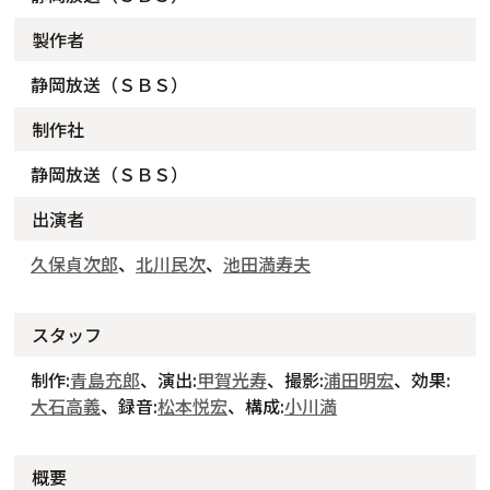
製作者
静岡放送（ＳＢＳ）
制作社
静岡放送（ＳＢＳ）
出演者
久保貞次郎
、
北川民次
、
池田満寿夫
スタッフ
制作:
青島充郎
、演出:
甲賀光寿
、撮影:
浦田明宏
、効果:
大石高義
、録音:
松本悦宏
、構成:
小川満
概要