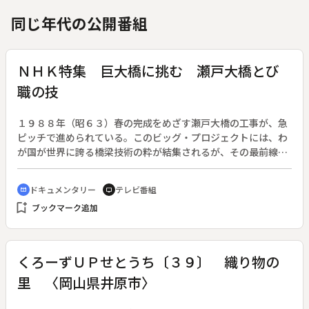
同じ年代の公開番組
ＮＨＫ特集 巨大橋に挑む 瀬戸大橋とび
職の技
１９８８年（昭６３）春の完成をめざす瀬戸大橋の工事が、急
ピッチで進められている。このビッグ・プロジェクトには、わ
が国が世界に誇る橋梁技術の粋が結集されるが、その最前線に
立って活躍するのは橋梁特殊工、いわゆるとび職の集団であ
る。その数およそ１０００人。命綱一本に身を託す彼ら
ドキュメンタリー
テレビ番組
cinematic_blur
tv
の“技”なくしては工事は一歩たりとも進まない。番組では、瀬
bookmark_add
ブックマーク追加
戸大橋工事の最後のハイライトといわれる１３００トンの巨大
橋桁架設を中心に、１９８６年（昭６１）４月から約６カ月に
わたる工事を追った。とりわけ高所作業足場での密着取材と映
像は、とび職の厳しい仕事ぶりを良く描いたとして好評であっ
くろーずＵＰせとうち〔３９〕 織り物の
た。
里 〈岡山県井原市〉