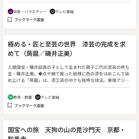
ートによれば、日本人の好物料理・第１位はカレーライス。そ
こでレポーターが全国をまわって集めた豪華な食材を用いて、
芸能・バラエティー
テレビ番組
groups
tv
スタジオで究極のカレーを作るほか、ゲスト３組の自慢レシピ
bookmark_add
ブックマーク追加
ーで作ってみせる。また全国各地の名物カレーを探訪したりカ
レーパンのルーツをもとめたり、電話アンケートによってカレ
ーリクエストを受けたりするなど、バラエティに富むカレーラ
イス特集を展開する。
極める・匠と至芸の世界 漆芸の完成を求
めて（蒟醤／磯井正美）
人間国宝・磯井如眞の子として生まれた親子二代の至芸の持ち
主・磯井正美。◆点や線で彫った紋様に色の漆をはめこんで染
め上げる「蒟醤」は、漆工芸の中でも独特な技法。東南アジア
に始まったというその古い技法を時代の感覚に合わせ、次々と
新しいデザインを考案。技法との接点を探っていく。色鮮やか
教育・教養
テレビ番組
school
tv
な２羽のチョウをあしらった『蒟醤涼風箱』の、半年をかけた
bookmark_add
ブックマーク追加
制作過程を追う。
国宝への旅 天狗の山の毘沙門天 京都・
鞍馬寺