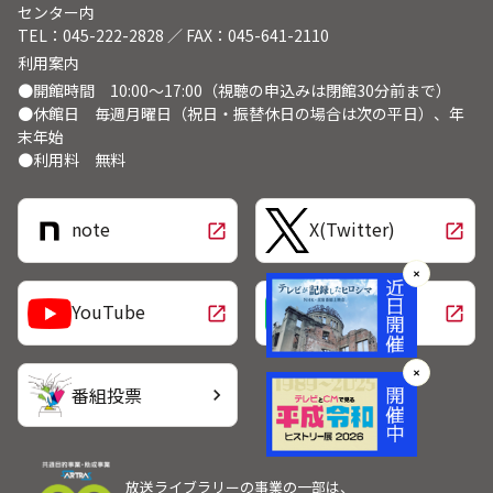
センター内
TEL：045-222-2828 ／ FAX：045-641-2110
利用案内
●開館時間 10:00～17:00（視聴の申込みは閉館30分前まで）
●休館日 毎週月曜日（祝日・振替休日の場合は次の平日）、年
末年始
●利用料 無料
note
X(Twitter)
open_in_new
open_in_new
✕
LINE
YouTube
open_in_new
open_in_new
✕
番組投票
chevron_right
放送ライブラリーの事業の一部は、