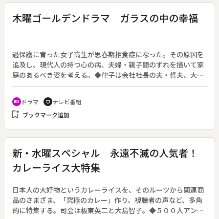
と石炭の輸入は禁止されず、貿易相手国としての日本を重視し
た南アは日本人に“名誉白人”の称号を与えた。ツツ主教は日本
木曜ゴールデンドラマ ガラスの中の幸福
に対して制裁への協力を訴える。
過保護に育った女子高生が思春期拒食症になった。その原因を
追及し、現代人の持つ心の病、夫婦・親子間のずれを描いて家
庭のあるべき姿を考える。◆律子は会社社長の夫・哲夫、大学
生の京平、高校生の英理の二人の子供と平穏な家庭で暮らして
いた。ところが突然、夫に１１年も前から愛人がいたとわか
ドラマ
テレビ番組
recent_actors
tv
る。別居状態の夫婦関係をとりつくろう律子のもとに、英理が
bookmark_add
ブックマーク追加
学校で倒れたと知らせが入る。痩せ細った英理を診察した医者
は拒食症と診断を下し、命にかかわる精神的な病気で、原因は
家庭環境にあると宣告する。
新・水曜スペシャル 永遠不滅の人気者！
カレーライス大特集
日本人の大好物というカレーライスを、そのルーツから関連商
品のさまざま、「究極のカレー」作り、視聴者の声など、多角
的に特集する。司会は板東英二と大島智子。◆５００人アンケ