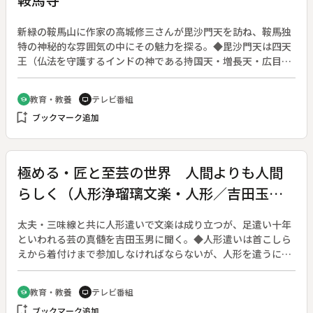
新緑の鞍馬山に作家の高城修三さんが毘沙門天を訪ね、鞍馬独
特の神秘的な雰囲気の中にその魅力を探る。◆毘沙門天は四天
王（仏法を守護するインドの神である持国天・増長天・広目
天・毘沙門天の総称）の一つで、「多聞天」ともいわれ、北方
守護の武神として崇拝されている。日本での信仰は全国的で、
教育・教養
テレビ番組
school
tv
鎌倉末期にはすでに七福神の一つに数えられ、特に鞍馬寺のも
bookmark_add
ブックマーク追加
のは著名である。「表情が良いし、動きもある。こうやって向
きあっているとすごい力を感じる」と高城さんは語る。
極める・匠と至芸の世界 人間よりも人間
らしく（人形浄瑠璃文楽・人形／吉田玉
男）
太夫・三味線と共に人形遣いで文楽は成り立つが、足遣い十年
といわれる芸の真髄を吉田玉男に聞く。◆人形遣いは首こしら
えから着付けまで参加しなければならないが、人形を遣うにつ
いてはいつも人間よりも人間らしく、心を込めて遣うと話す吉
田。文楽の将来の隆盛のために若い人の中からスターが出てく
教育・教養
テレビ番組
school
tv
ることを希望している。
bookmark_add
ブックマーク追加