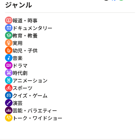
ジャンル
報道・時事
ondemand_video
ドキュメンタリー
cinematic_blur
教育・教養
school
実用
emoji_objects
幼児・子供
crib
音楽
music_note
ドラマ
recent_actors
時代劇
swords
アニメーション
cruelty_free
スポーツ
directions_bike
クイズ・ゲーム
sports_esports
演芸
brush
芸能・バラエティー
groups
トーク・ワイドショー
adaptive_audio_mic