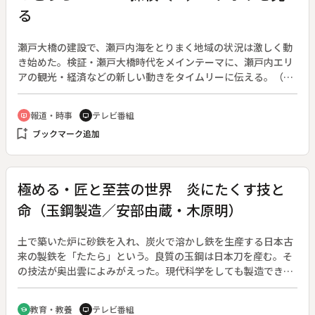
んは感動する。
る
瀬戸大橋の建設で、瀬戸内海をとりまく地域の状況は激しく動
き始めた。検証・瀬戸大橋時代をメインテーマに、瀬戸内エリ
アの観光・経済などの新しい動きをタイムリーに伝える。（１
９８８年５月７日～１９８９年９月３０日、全６９回）
報道・時事
テレビ番組
ondemand_video
tv
bookmark_add
ブックマーク追加
極める・匠と至芸の世界 炎にたくす技と
命（玉鋼製造／安部由蔵・木原明）
土で築いた炉に砂鉄を入れ、炭火で溶かし鉄を生産する日本古
来の製鉄を「たたら」という。良質の玉鋼は日本刀を産む。そ
の技法が奥出雲によみがえった。現代科学をしても製造できな
い和鉄の製造現場を実地に見る。◆村下と呼ばれる２人の責任
者の指導のもと、築炉作業から玉鋼が産まれるまで三日三晩の
教育・教養
テレビ番組
school
tv