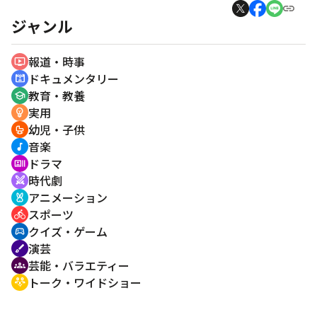
ジャンル
報道・時事
ondemand_video
ドキュメンタリー
cinematic_blur
教育・教養
school
実用
emoji_objects
幼児・子供
crib
音楽
music_note
ドラマ
recent_actors
時代劇
swords
アニメーション
cruelty_free
スポーツ
directions_bike
クイズ・ゲーム
sports_esports
演芸
brush
芸能・バラエティー
groups
トーク・ワイドショー
adaptive_audio_mic