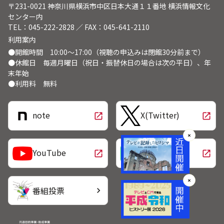
〒231-0021 神奈川県横浜市中区日本大通１１番地 横浜情報文化
センター内
TEL：045-222-2828 ／ FAX：045-641-2110
利用案内
●開館時間 10:00～17:00（視聴の申込みは閉館30分前まで）
●休館日 毎週月曜日（祝日・振替休日の場合は次の平日）、年
末年始
●利用料 無料
note
X(Twitter)
open_in_new
open_in_new
✕
LINE
YouTube
open_in_new
open_in_new
✕
番組投票
chevron_right