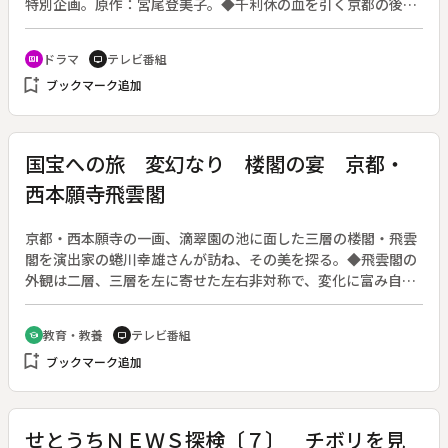
特別企画。原作：宮尾登美子。◆千利休の血を引く京都の後之
伴家は家元とは名ばかりで家計は火の車になっていた。１３代
目を継いだ文吉（堤大二郎）は貿易商の妹・益子（檀ふみ）と
ドラマ
テレビ番組
recent_actors
tv
結婚するが、益子は健康を害してしまう。次男・舜二郎（本木
bookmark_add
ブックマーク追加
雅弘）は茶の修業に耐えられず家を出てしまい、一家の危機は
大きくなる一方。死に際の祖母に「おまえが観音様になって、
家を再興しておくれ」と言われていた由良子は、父に自分の出
生の秘密を聞き、益子の兄・盛行（滝田栄）と再婚する決意を
国宝への旅 変幻なり 楼閣の宴 京都・
する。
西本願寺飛雲閣
京都・西本願寺の一画、滴翠園の池に面した三層の楼閣・飛雲
閣を演出家の蜷川幸雄さんが訪ね、その美を探る。◆飛雲閣の
外観は二層、三層を左に寄せた左右非対称で、変化に富み自由
な造形である。「柳の間」「茶室」などのある一層は静かな落
ち着いた雰囲気、二層の「歌仙の間」は壁に三十六歌仙の「歌
教育・教養
テレビ番組
school
tv
仙図」が描かれ、ここで人々がにぎやかに詩歌に興じた様がし
bookmark_add
ブックマーク追加
のばれる。天井、壁すべてを金色に施した三層の「摘星楼」
は、その輝きで客人の眼を奪ったに違いない。「各層それぞれ
に違う宇宙が広がり、不思議な体験を連続的にさせられる。ま
るで一つの芝居を見るような建物で、大変な演出だ」と蜷川さ
せとうちＮＥＷＳ探検〔７〕 チボリを見