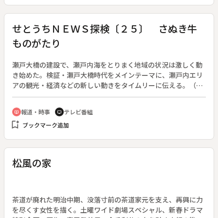
せとうちＮＥＷＳ探検〔２５〕 さぬき牛
ものがたり
瀬戸大橋の建設で、瀬戸内海をとりまく地域の状況は激しく動
き始めた。検証・瀬戸大橋時代をメインテーマに、瀬戸内エリ
アの観光・経済などの新しい動きをタイムリーに伝える。（１
９８８年５月７日～１９８９年９月３０日、全６９回）
報道・時事
テレビ番組
ondemand_video
tv
bookmark_add
ブックマーク追加
松風の家
茶道が廃れた明治中期、没落寸前の茶道家元を支え、再興に力
を尽くす女性を描く。土曜ワイド劇場スペシャル、新春ドラマ