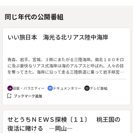
同じ年代の公開番組
いい旅日本 海光る北リアス陸中海岸
青森、岩手、宮城、３県にまたがる三陸海岸。南北１８０キロ
に及ぶ豪快なリアス式海岸は海のアルプスと呼ばれ、人々の目
を奪ってきた。海岸に沿って走る三陸鉄道に乗って岩手県宮古
市から久慈市まで、遅い春を迎えた岩手県陸中海岸の町を訪ね
歩く。最盛期を迎えた宮古沖のタコカゴ漁や、曲家の生活が残
芸能・バラエティー
ドキュメンタリー
テレビ番組
groups
cinematic_blur
tv
る野田村、牛の美人コンテストなどを紹介する。
bookmark_add
ブックマーク追加
せとうちＮＥＷＳ探検〔１１〕 桃王国の
復活に賭ける ―岡山―