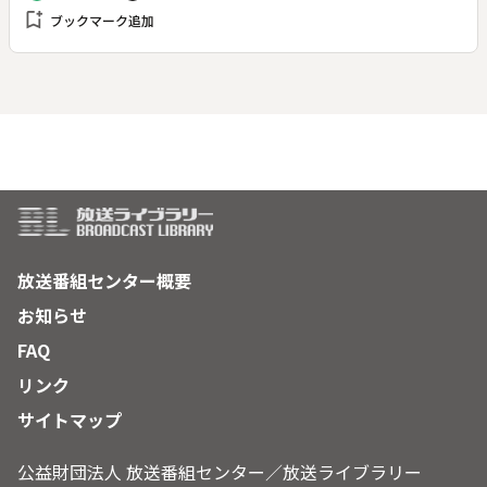
厳粛にして緊張の作業を追う。やがて玉鋼は刀匠によって命を
bookmark_add
ブックマーク追加
得る。
放送番組センター概要
お知らせ
FAQ
リンク
サイトマップ
公益財団法人 放送番組センター／放送ライブラリー