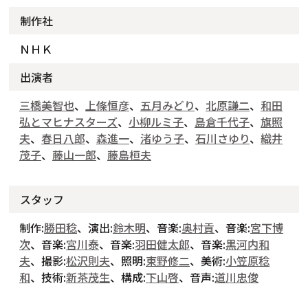
制作社
ＮＨＫ
出演者
三橋美智也
、
上條恒彦
、
五月みどり
、
北原謙二
、
和田
弘とマヒナスターズ
、
小柳ルミ子
、
島倉千代子
、
旗照
夫
、
春日八郎
、
森進一
、
渚ゆう子
、
石川さゆり
、
織井
茂子
、
藤山一郎
、
藤島桓夫
スタッフ
制作:
勝田稔
、演出:
鈴木明
、音楽:
奥村貢
、音楽:
宮下博
次
、音楽:
宮川泰
、音楽:
羽田健太郎
、音楽:
黒河内和
夫
、撮影:
松沢則夫
、照明:
東野修二
、美術:
小笠原稔
和
、技術:
新茶茂生
、構成:
下山啓
、音声:
道川忠俊