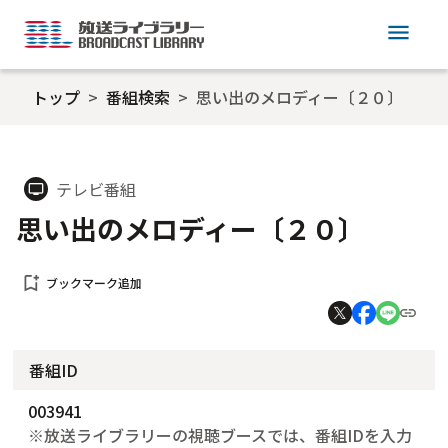
menu
トップ
番組検索
思い出のメロディー〔２０〕
テレビ番組
tv
思い出のメロディー〔２０〕
bookmark_add
ブックマーク追加
番組ID
003941
※放送ライブラリーの視聴ブースでは、番組IDを入力