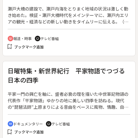
瀬戸大橋の建設で、瀬戸内海をとりまく地域の状況は激しく動
き始めた。検証・瀬戸大橋時代をメインテーマに、瀬戸内エリ
アの観光・経済などの新しい動きをタイムリーに伝える。（１
９８８年５月７日～１９８９年９月３０日、全６９回）
報道・時事
テレビ番組
ondemand_video
tv
bookmark_add
ブックマーク追加
日曜特集・新世界紀行 平家物語でつづる
日本の四季
平家一門の興亡を軸に、盛者必衰の理を描いた中世軍記物語の
代表作「平家物語」ゆかりの地に美しい四季を訪ねる。現代
の“琵琶法師”上原まりによる音曲をベースに風物、情趣、自然
美を織り交ぜながら、人間の歴史と追想の中に日本の美を求め
る。
ドキュメンタリー
テレビ番組
cinematic_blur
tv
bookmark_add
ブックマーク追加