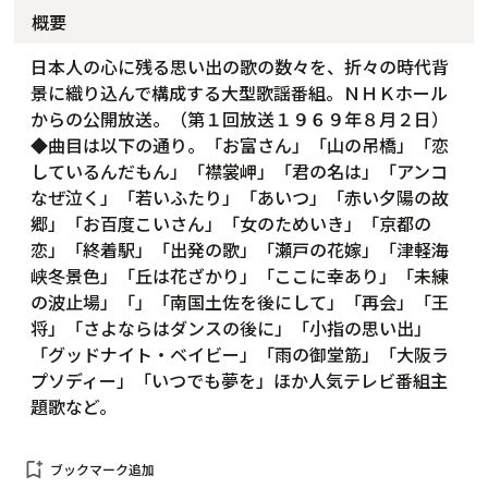
概要
日本人の心に残る思い出の歌の数々を、折々の時代背
景に織り込んで構成する大型歌謡番組。ＮＨＫホール
からの公開放送。（第１回放送１９６９年８月２日）
◆曲目は以下の通り。「お富さん」「山の吊橋」「恋
しているんだもん」「襟裳岬」「君の名は」「アンコ
なぜ泣く」「若いふたり」「あいつ」「赤い夕陽の故
郷」「お百度こいさん」「女のためいき」「京都の
恋」「終着駅」「出発の歌」「瀬戸の花嫁」「津軽海
峡冬景色」「丘は花ざかり」「ここに幸あり」「未練
の波止場」「」「南国土佐を後にして」「再会」「王
将」「さよならはダンスの後に」「小指の思い出」
「グッドナイト・ベイビー」「雨の御堂筋」「大阪ラ
プソディー」「いつでも夢を」ほか人気テレビ番組主
題歌など。
bookmark_add
ブックマーク追加