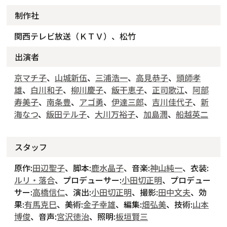
制作社
関西テレビ放送（ＫＴＶ）、松竹
出演者
京マチ子
、
山城新伍
、
三浦浩一
、
高見恭子
、
頭師孝
雄
、
白川和子
、
柳川慶子
、
飯干恵子
、
正司歌江
、
阿部
寿美子
、
南条豊
、
アゴ勇
、
伊達三郎
、
吉川佳代子
、
新
海なつ
、
飯田テル子
、
大川万裕子
、
加島潤
、
船越英二
スタッフ
原作:
田辺聖子
、脚本:
鹿水晶子
、音楽:
神山純一
、衣装:
ルリ・落合
、プロデューサー:
小田切正明
、プロデュー
サー:
高橋信仁
、演出:
小田切正明
、撮影:
田中文夫
、効
果:
有馬克巳
、美術:
金子幸雄
、編集:
畑弘美
、技術:
山本
博俊
、音声:
宮沢徳治
、照明:
板垣賢三