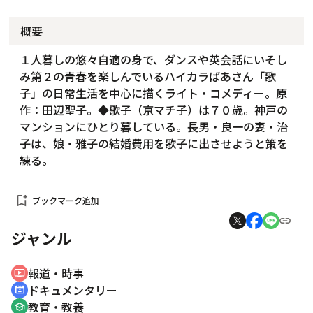
概要
１人暮しの悠々自適の身で、ダンスや英会話にいそし
み第２の青春を楽しんでいるハイカラばあさん「歌
子」の日常生活を中心に描くライト・コメディー。原
作：田辺聖子。◆歌子（京マチ子）は７０歳。神戸の
マンションにひとり暮している。長男・良一の妻・治
子は、娘・雅子の結婚費用を歌子に出させようと策を
練る。
bookmark_add
ブックマーク追加
ジャンル
報道・時事
ondemand_video
ドキュメンタリー
cinematic_blur
教育・教養
school