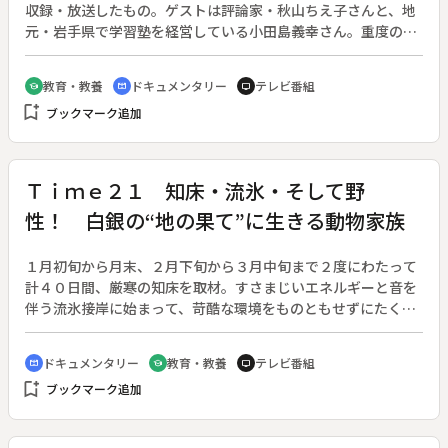
収録・放送したもの。ゲストは評論家・秋山ちえ子さんと、地
元・岩手県で学習塾を経営している小田島義幸さん。重度の身
体障害者である小田島さんと子供たちとのふれあいを紹介しな
がら、いま子供たちに伝えるものは何かを語りあう。昭和６１
教育・教養
ドキュメンタリー
テレビ番組
school
cinematic_blur
tv
年度民教協北海道・東北地区大会公開記念番組。
bookmark_add
ブックマーク追加
Ｔｉｍｅ２１ 知床・流氷・そして野
性！ 白銀の“地の果て”に生きる動物家族
１月初旬から月末、２月下旬から３月中旬まで２度にわたって
計４０日間、厳寒の知床を取材。すさまじいエネルギーと音を
伴う流氷接岸に始まって、苛酷な環境をものともせずにたくま
しく生きぬく動物たち、氷雪のつくる自然の造形美、凍りつい
た滝、樹氷、ダイヤモンドダストなどを紹介しながら知床の自
ドキュメンタリー
教育・教養
テレビ番組
cinematic_blur
school
tv
然の持つ厳しさ、美しさを描く。
bookmark_add
ブックマーク追加