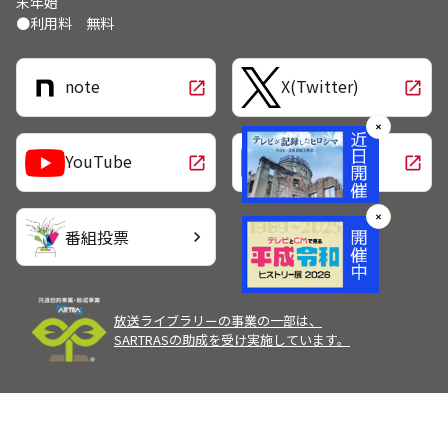
末年始
●利用料 無料
note
X(Twitter)
open_in_new
open_in_new
✕
LINE
YouTube
open_in_new
open_in_new
✕
番組投票
chevron_right
放送ライブラリーの事業の一部は、
SARTRASの助成を受け実施しています。
Copyright Broadcast Programming Center of Japan.