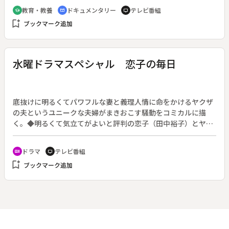
軍は日露戦争の時と変わらぬ骨とう品のような兵器と戦術で、
教育・教養
ドキュメンタリー
テレビ番組
school
cinematic_blur
tv
連合軍と戦った。軍の中枢にいた一握りの秀才軍人たちは、な
bookmark_add
ブックマーク追加
ぜ「おとぎの軍隊」で戦うことを疑わなかったのか。魔法にか
かったように、アジア征服の国民的野望を持つに至った昭和初
期から敗戦までの道を分析する。
水曜ドラマスペシャル 恋子の毎日
底抜けに明るくてパワフルな妻と義理人情に命をかけるヤクザ
の夫というユニークな夫婦がまきおこす騒動をコミカルに描
く。◆明るくて気立てがよいと評判の恋子（田中裕子）とヤク
ザの三郎（小林薫）が所帯をもっていることが、兄貴分の星永
（ビートたけし）にばれた。弟分の女はオレの女と思い込むタ
ドラマ
テレビ番組
recent_actors
tv
イプの星永は、あんのじょう三郎に拳銃をもたせて刑務所に送
bookmark_add
ブックマーク追加
り込み、その間に恋子を奪ってしまおうと考えた。