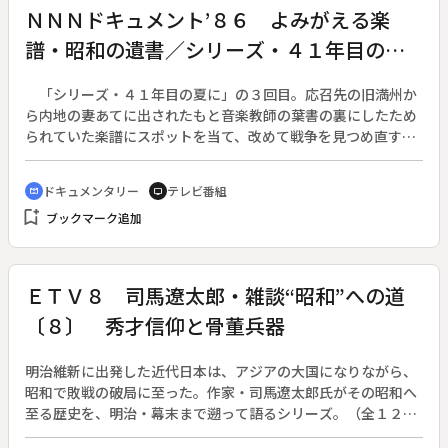
ＮＮＮドキュメント’８６ よみがえる楽
譜・昭和の遺書／シリーズ・４１年目の夏
に
「シリーズ・４１年目の夏に」の３回目。応召先の旧満州か
ら内地の妻あてに出されたもと音楽教師の葉書の裏にしたため
られていた楽譜にスポットを当て、改めて戦争を見つめ直す。
シリーズ４１年目の夏に。◆読売新聞が募集した“昭和の遺
書”には約千通の応募があった。佐倉久隆さんもそのひとり。
ドキュメンタリー
テレビ番組
cinematic_blur
tv
望郷の思いを込めて軍事郵便葉書にしたためられていた父の歌
bookmark_add
ブックマーク追加
を、一人でも多くの子供たちに歌ってほしいと思ったのがきっ
かけだった。久隆さんの父・晴夫さんは小学校で音楽を教えて
いたが、１９４１年（昭和１６）に召集を受け中国大陸へ向か
い、戦後になって現在の黒竜江省の地で病死、帰らぬ人となっ
ＥＴＶ８ 司馬遼太郎・雑談“昭和”への道
た。久隆さんの思いを受け、かつて晴夫さんが教えていた小学
〔８〕 秀才信仰と骨董兵器
校に唱歌「遠足」が響いた。
明治維新に出発した近代日本は、アジアの大国になりながら、
昭和で敗戦の破局に至った。作家・司馬遼太郎氏がその昭和へ
至る歴史を、明治・幕末まで遡って語るシリーズ。（全１２
回）◆第１次世界大戦で、世界の兵器は一変したのに、日本陸