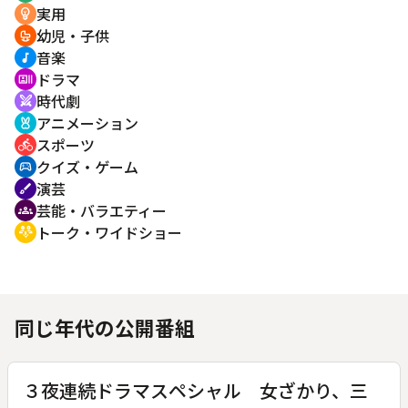
実用
emoji_objects
幼児・子供
crib
音楽
music_note
ドラマ
recent_actors
時代劇
swords
アニメーション
cruelty_free
スポーツ
directions_bike
クイズ・ゲーム
sports_esports
演芸
brush
芸能・バラエティー
groups
トーク・ワイドショー
adaptive_audio_mic
同じ年代の公開番組
３夜連続ドラマスペシャル 女ざかり、三