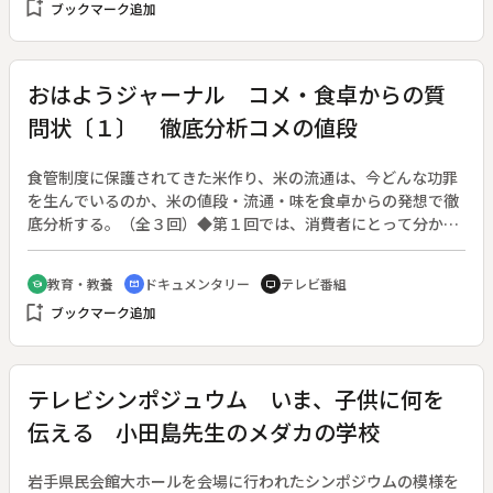
bookmark_add
ブックマーク追加
地域おこしに取りくむ多くの若者達がいる。１４８５団体、１
０万人に及ぶ若者たちが熱く夢を語る。サッポロビール創製１
１０年記念特別番組。◆（※保存原版に起因する映像の乱れが
有ります。ご了承ください。）
おはようジャーナル コメ・食卓からの質
問状〔１〕 徹底分析コメの値段
食管制度に保護されてきた米作り、米の流通は、今どんな功罪
を生んでいるのか、米の値段・流通・味を食卓からの発想で徹
底分析する。（全３回）◆第１回では、消費者にとって分かり
にくい米の値段はいったいどの様にして決められているのか、
自主流通米、自由米（ヤミ米）の現状などのルポからその仕組
教育・教養
ドキュメンタリー
テレビ番組
school
cinematic_blur
tv
みを探っていく。
bookmark_add
ブックマーク追加
テレビシンポジュウム いま、子供に何を
伝える 小田島先生のメダカの学校
岩手県民会館大ホールを会場に行われたシンポジウムの模様を