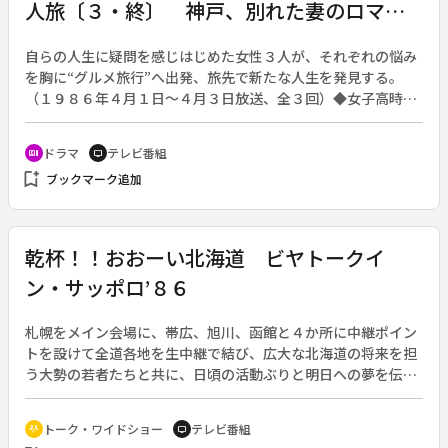
人旅〔３・終〕 神戸、別れた妻のロマン
ス
自らの人生に疑問を感じはじめた女性３人が、それぞれの悩み
を胸に“グルメ旅行”へ出発、旅先で新たな人生を発見する。
（１９８６年４月１日～４月３日放送、全３回）◆女子高時代
の先輩・みつ江（酒井和歌子）に誘われて、先輩の栄子（香山
美子）ともども３人旅に出た百合（岡江久美子）は離婚して１
ドラマ
テレビ番組
recent_actors
tv
年半。別れた夫は姫路で家業のそうめん製造業を継いだ。九州
bookmark_add
ブックマーク追加
から神戸へ向かう途中、前夫に会ってみたくなった百合は強引
に二人を誘って途中下車、久々の再会を果たす。
乾杯！！おおーい北海道 ビヤトークイ
ン・サッポロ’８６
札幌をメイン会場に、帯広、旭川、函館と４か所に中継ポイン
トを設けて全道各地を生中継で結び、広大な北海道の将来を担
う大勢の若者たちと共に、日頃の活動ぶりと明日への夢を伝え
る。◆雄大にして厳しい北海道の大地には、先人たちの数多く
の夢が育まれ、たゆまざる挑戦がなされてきた。いまも新技術
トーク・ワイドショー
テレビ番組
adaptive_audio_mic
tv
と自然との調和をベースに、いくつものビッグプロジェクトが