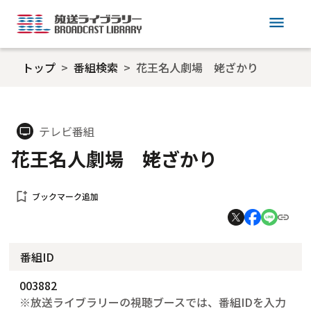
menu
トップ
番組検索
花王名人劇場 姥ざかり
テレビ番組
tv
花王名人劇場 姥ざかり
bookmark_add
ブックマーク追加
番組ID
003882
※放送ライブラリーの視聴ブースでは、番組IDを入力