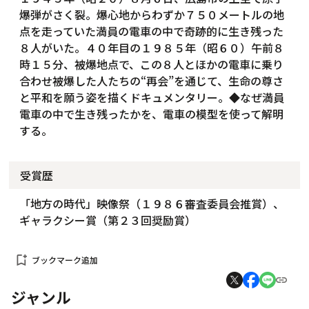
爆弾がさく裂。爆心地からわずか７５０メートルの地
点を走っていた満員の電車の中で奇跡的に生き残った
８人がいた。４０年目の１９８５年（昭６０）午前８
時１５分、被爆地点で、この８人とほかの電車に乗り
合わせ被爆した人たちの“再会”を通じて、生命の尊さ
と平和を願う姿を描くドキュメンタリー。◆なぜ満員
電車の中で生き残ったかを、電車の模型を使って解明
する。
受賞歴
「地方の時代」映像祭（１９８６審査委員会推賞）、
ギャラクシー賞（第２３回奨励賞）
bookmark_add
ブックマーク追加
ジャンル