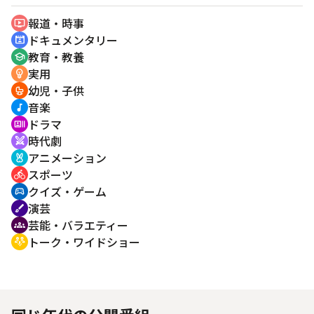
報道・時事
ondemand_video
ドキュメンタリー
cinematic_blur
教育・教養
school
実用
emoji_objects
幼児・子供
crib
音楽
music_note
ドラマ
recent_actors
時代劇
swords
アニメーション
cruelty_free
スポーツ
directions_bike
クイズ・ゲーム
sports_esports
演芸
brush
芸能・バラエティー
groups
トーク・ワイドショー
adaptive_audio_mic