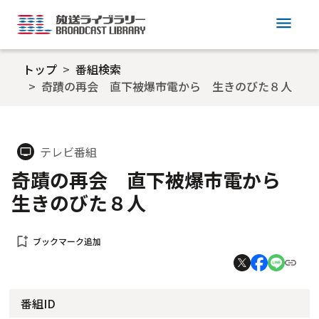
menu
トップ
番組検索
奇蹟の再会 直下被爆市電から 生きのびた８人
テレビ番組
tv
奇蹟の再会 直下被爆市電から
生きのびた８人
bookmark_add
ブックマーク追加
番組ID