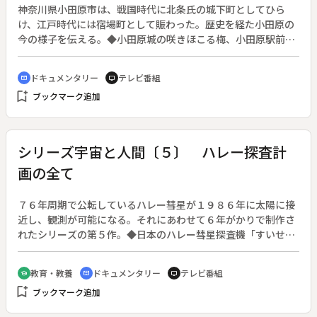
神奈川県小田原市は、戦国時代に北条氏の城下町としてひら
け、江戸時代には宿場町として賑わった。歴史を経た小田原の
今の様子を伝える。◆小田原城の咲きほこる梅、小田原駅前の
みやげもの店、細木細工、カマボコの手づくり工程、そして曽
我梅林を訪れ、梅干しづくりや針植の梅、梅まつりに集う花見
ドキュメンタリー
テレビ番組
cinematic_blur
tv
客などを紹介。
bookmark_add
ブックマーク追加
シリーズ宇宙と人間〔５〕 ハレー探査計
画の全て
７６年周期で公転しているハレー彗星が１９８６年に太陽に接
近し、観測が可能になる。それにあわせて６年がかりで制作さ
れたシリーズの第５作。◆日本のハレー彗星探査機「すいせ
い」とヨーロッパ宇宙連合の「ジオット」を中心に、ロケット
や彗星探査機の製作過程や探査内容を詳しく紹介する。
教育・教養
ドキュメンタリー
テレビ番組
school
cinematic_blur
tv
bookmark_add
ブックマーク追加