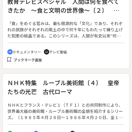
教育テレビスペシャル 人間は何を食べて
ちに昭和の御代がはじまった。
きたか ～食と文明の世界像～〔２〕 一
粒の麦の華麗な変身 パン
「食」をめぐる営みは、最も根源的な「文化」であり、それぞ
れの民族がそれぞれの風土の中で何千年にもわたって練り上げ
た知恵の結晶である。このシリーズは、人間が有史以来“何を
どのように食べてきたか”を世界各地の食生活と風土の中に探
り、食べものがいかに民族の精神を形づくり、文明の質を規定
ドキュメンタリー
テレビ番組
cinematic_blur
tv
してきたかを明らかにし、飽食の日本人に「食」のあり方を問
bookmark_add
ブックマーク追加
いかける。◆第２集は「パン」。オーストリアの山村を舞台
に、今もつづく自家製ライ麦パンづくりを取材し、ヨーロッパ
人の精神を支えるパンの文化を考える。
ＮＨＫ特集 ルーブル美術館〔４〕 皇帝
たちの光芒 古代ローマ
ＮＨＫとフランス・テレビ１（ＴＦ１）との共同制作により、
世界最大級の美術館・ルーブル美術館の全貌を紹介するシリー
ズ。（１９８５年４月２８日～１９８６年４月２０日、全１３
回）◆第４回は、１０００年以上も人類文明の中核にあった古
代ローマの栄光と黄昏を、ルーブルにあるローマ美術の数々を