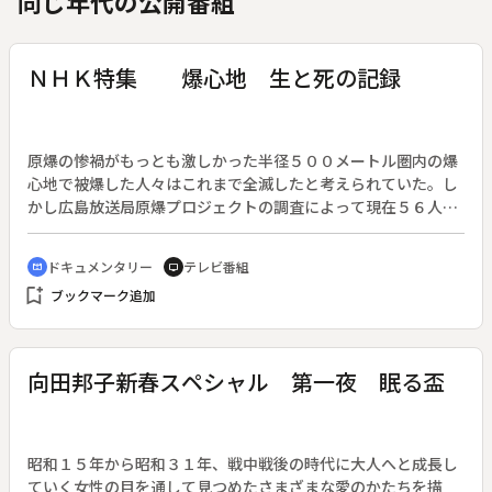
同じ年代の公開番組
ＮＨＫ特集 爆心地 生と死の記録
原爆の惨禍がもっとも激しかった半径５００メートル圏内の爆
心地で被爆した人々はこれまで全滅したと考えられていた。し
かし広島放送局原爆プロジェクトの調査によって現在５６人の
人びとが生存していることが判明した。爆心地で被爆しながら
奇跡的に生存しているこれら５６人はどのようにして今日まで
ドキュメンタリー
テレビ番組
cinematic_blur
tv
生きぬいてきたのか。４０年前の被爆の現場を精密に再現し、
bookmark_add
ブックマーク追加
彼らの証言を加えて科学的に分析、解明していく。
向田邦子新春スペシャル 第一夜 眠る盃
昭和１５年から昭和３１年、戦中戦後の時代に大人へと成長し
ていく女性の目を通して見つめたさまざまな愛のかたちを描