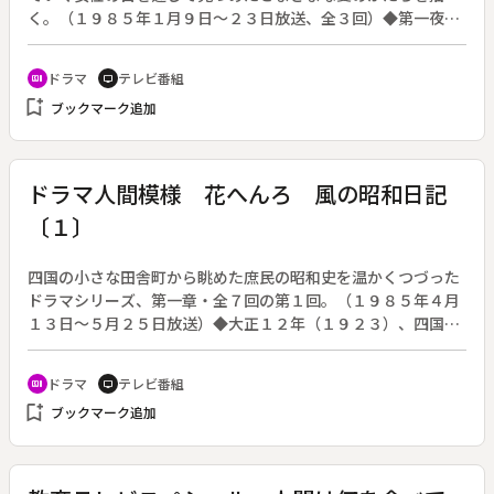
く。（１９８５年１月９日～２３日放送、全３回）◆第一夜
「眠る盃」。昭和１５年元旦、東京・目黒。１３歳の陽子（工
藤夕貴）は母・里子（加藤治子）のいいつけで、祖父・周造
ドラマ
テレビ番組
recent_actors
tv
（森繁久弥）におせちを届けに行った。周造は出入りの中沢家
bookmark_add
ブックマーク追加
へ陽子を連れて年始にでかける。中沢家には嫁いで２０年にな
る静枝（八千草薫）が正月だというのに里帰りしていた。陽子
は驚いたが、静枝はやがて実家も飛び出して男やもめの周造の
家へやってくる。
ドラマ人間模様 花へんろ 風の昭和日記
〔１〕
四国の小さな田舎町から眺めた庶民の昭和史を温かくつづった
ドラマシリーズ、第一章・全７回の第１回。（１９８５年４月
１３日～５月２５日放送）◆大正１２年（１９２３）、四国松
山から東京の音楽学校を目指して家出した静子（桃井かおり）
だったが、折も折、関東大震災に見舞われた。行くあてのなく
ドラマ
テレビ番組
recent_actors
tv
なった静子は叔母のウメ（沢村貞子）に引き取られる。のんび
bookmark_add
ブックマーク追加
りした夫・源太郎（下條正巳）にかわって大店を取りしきるウ
メは静子がお気に入りで、二男の勝二（河原崎長一郎）と結婚
させたいのだ。やがてウメのさい配で富屋は今でいうデパート
を開店するが、その初日に大正天皇が崩御。てんやわんやのう