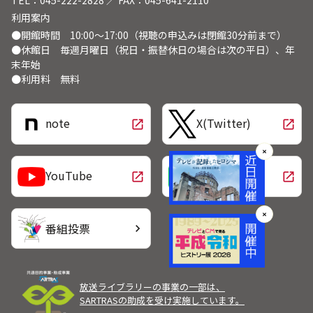
TEL：045-222-2828 ／ FAX：045-641-2110
利用案内
●開館時間 10:00～17:00（視聴の申込みは閉館30分前まで）
●休館日 毎週月曜日（祝日・振替休日の場合は次の平日）、年
末年始
●利用料 無料
note
X(Twitter)
open_in_new
open_in_new
✕
LINE
YouTube
open_in_new
open_in_new
✕
番組投票
chevron_right
放送ライブラリーの事業の一部は、
SARTRASの助成を受け実施しています。