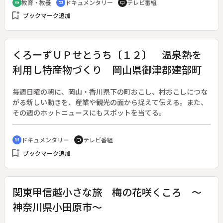
教育・教養
ドキュメンタリー
テレビ番組
school
cinematic_blur
tv
通して描く。歴代皇帝たちの肖像彫刻にまじって、端正で美し
bookmark_add
ブックマーク追加
い「リビアの肖像」、廉直さとエネルギーを秘めた「アグリッ
パの胸像」、７歳で死んだ「アニウス・ブェルス」の可憐な肖
像などが登場する。
くろーずＵＰせとうち〔１２〕 温泉熱を
利用し特産物づくり 岡山県御津郡建部町
毎週日曜の朝に、岡山・香川県下の町おこし、村おこしにつな
がる新しい動きを、産業や観光の面から捉えて伝える。また、
その週のホットニュースにもスポットを当てる。
ドキュメンタリー
テレビ番組
cinematic_blur
tv
bookmark_add
ブックマーク追加
関東甲信越小さな旅 梅の花咲くころ ～
神奈川県小田原市～