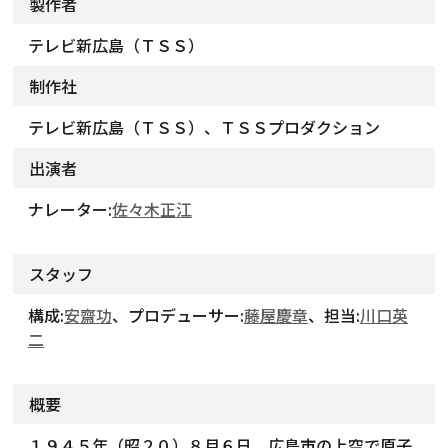
製作者
テレビ新広島（ＴＳＳ）
制作社
テレビ新広島（ＴＳＳ）、ＴＳＳプロダクション
出演者
ナレーター:
佐々木正江
スタッフ
構成:
安齋功
、プロデューサー:
藤屋慶章
、担当:
川口英
二
概要
１９４５年（昭２０）８月６日、広島市の上空で原子