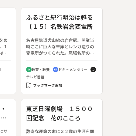
ふるさと紀行明治は甦る
〔１５〕名鉄岩倉変電所
をめ
名古屋鉄道犬山線の岩倉駅、開業当
。１
時ここに巨大な車庫とレンガ造りの
は村
変電所がつくられた。尾張名所の一
を大
つであった名鉄岩倉変電所は、当時
設
の新鋭設備と頑丈なレンガの外観が
組
教育・教養
ドキュメンタリー
school
cinematic_blur
tv
たら
人々の目をひいた。明治２３年、琵
テレビ番組
の勢
琶湖疎水の完成によってわが国最初
放
bookmark_add
の水力発電が可能となり、京都には
ブックマーク追加
と同
市電が走った。名古屋鉄道の出発は
の
名古屋電気鉄道からの歩みであり、
な開
その原動力はまさに電力だった。変
想・
東芝日曜劇場 １５００
電所は明治村の創設者である土川元
リツ
回記念 花のこころ
夫の記念館となっている。◆名鉄岩
倉変電所
にサ
数奇な運命の末に３２歳の生涯を閉