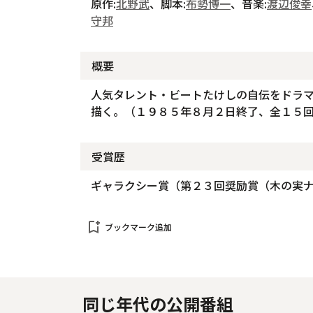
原作:
北野武
、脚本:
布勢博一
、音楽:
渡辺俊幸
守邦
概要
人気タレント・ビートたけしの自伝をドラ
描く。（１９８５年８月２日終了、全１５
受賞歴
ギャラクシー賞（第２３回奨励賞（木の実
bookmark_add
ブックマーク追加
同じ年代の公開番組