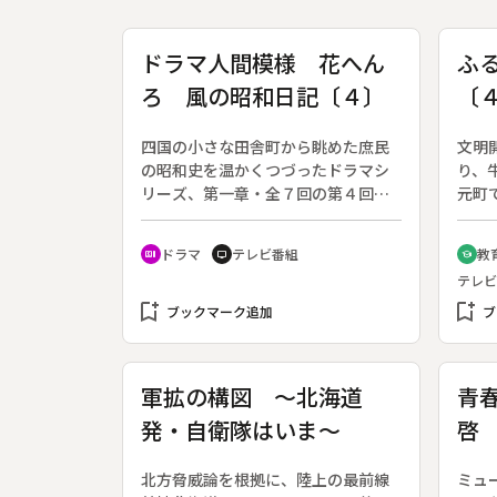
ドラマ人間模様 花へん
ふ
ろ 風の昭和日記〔４〕
〔
四国の小さな田舎町から眺めた庶民
文明
の昭和史を温かくつづったドラマシ
り、
リーズ、第一章・全７回の第４回。
元町
（１９８５年４月１３日～５月２５
の一
日放送）◆ハミルトン（リチャー
ぎな
ドラマ
テレビ番組
教
recent_actors
tv
school
ド・キャリー）と結婚してアメリカ
き、
テレビ
に行くという文子（佐藤友美）を、
牛肉
bookmark_add
井原（小林亜星）は必死に説得。ウ
bookmark_add
大井
ブックマーク追加
ブ
メ（沢村貞子）も彼女を引き止め
情緒
る。結局、文子はふたりの言葉では
木造
なく赤ん坊ふびんさにひかれてハミ
れた
軍拡の構図 ～北海道
青
ルトンと別れ、井原と結婚するのだ
時を
発・自衛隊はいま～
啓
った。その夏、第１回中等野球大会
って
の最中に昭一（中条静夫）とフサ子
ャ
（藤村志保）の長男・英太郎（小倉
北方脅威論を根拠に、陸上の最前線
ミュ
一郎）が東京から帰ってくる。しか