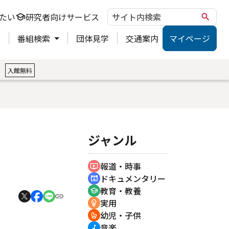
たい
研究者向けサービス
school
search
ト
番組検索
団体見学
交通案内
マイページ
。
入館無料
ジャンル
報道・時事
ondemand_video
ドキュメンタリー
cinematic_blur
教育・教養
school
実用
emoji_objects
幼児・子供
crib
音楽
music_note