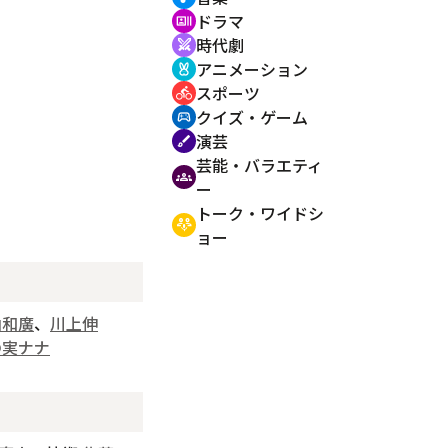
ドラマ
recent_actors
時代劇
swords
アニメーション
cruelty_free
スポーツ
directions_bike
クイズ・ゲーム
sports_esports
演芸
brush
芸能・バラエティ
groups
ー
トーク・ワイドシ
adaptive_audio_mic
ョー
山和廣
、
川上伸
の実ナナ