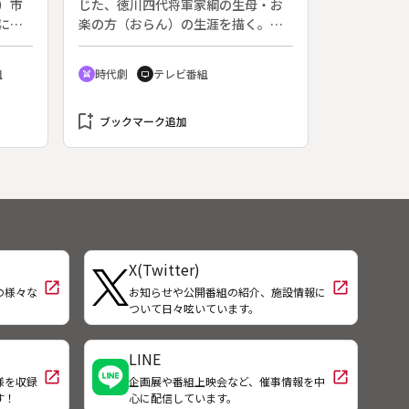
）市
じた、徳川四代将軍家綱の生母・お
に里
楽の方（おらん）の生涯を描く。東
芝日曜劇場１５００回記念番組。◆
前に
おらん（小林綾子、のち大原麗子）
組
時代劇
テレビ番組
swords
tv
婚し
は下野（現・栃木県）の農家に生ま
で帰
れた。貧しくとも幸せだった一家だ
朝鮮
bookmark_add
が、猟師の父が鶴を撃ったという濡
ブックマーク追加
日本
れ衣を着せられ処刑されたことで、
れか
下野を追われる。心に決めた相手と
に取
も引き裂かれ、おらんは武士に対す
なか
る不信を募らせる。江戸へ出て古着
と、
商を始め母も再婚するが、火事です
さん
べて失ったうえ、継父の目も見えな
くなる。妹が身売りした金を元手に
X(Twitter)
商いを再開、男勝りのふるまいが将
open_in_new
open_in_new
軍・家光の乳母、春日局の目にとま
の様々な
お知らせや公開番組の紹介、施設情報に
！
ついて日々呟いています。
り、妹の身請けのために大奥へ女中
奉公にあがることになる。
LINE
open_in_new
open_in_new
様を収録
企画展や番組上映会など、催事情報を中
す！
心に配信しています。