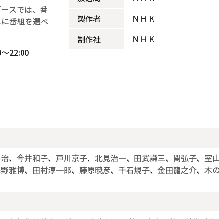
ブースでは、番
ＮＨＫ
製作者
単に番組を選べ
ＮＨＫ
制作社
～22:00
洋治
、
今井和子
、
戸川京子
、
北見治一
、
田武謙三
、
関弘子
、
室
浅野雅博
、
田村淳一郎
、
藤原暁彦
、
千石規子
、
金田龍之介
、
木