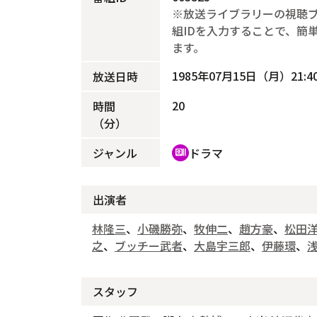
※放送ライブラリーの視聴
組IDを入力することで、簡
ます。
1985年07月15日（月）21:40
放送日時
20
時間
（分）
ジャンル
ドラマ
recent_actors
出演者
林隆三
、
小磯勝弥
、
牧伸二
、
趙方豪
、
松田
之
、
ブッチー武者
、
大島宇三郎
、
伊藤環
、
スタッフ