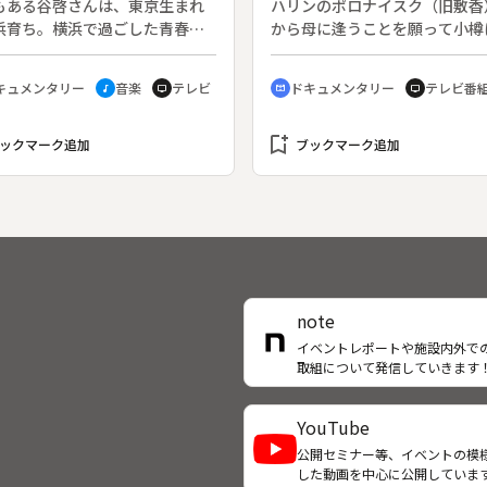
もある谷啓さんは、東京生まれ
ハリンのポロナイスク（旧敷香
浜育ち。横浜で過ごした青春時
から母に逢うことを願って小樽
は、アメリカ映画を見て、ジャ
帰りした佐藤リツ子さん（５２
聴いて感動したという。その懐
歳）。しかし、その母は４３日
キュメンタリー
音楽
テレビ
ドキュメンタリー
テレビ番
music_note
tv
cinematic_blur
tv
い思い出の場所を歩き、話を聞
他界していた。母は朝鮮人と結
聞き手は戸川京子。◆谷さんは
たが、日本籍のままであったの
逗子開成中学でトロンボーンを
bookmark_add
国できた。その一方で、父親の
ックマーク追加
ブックマーク追加
だ。逗子開成高校となった母校
籍に入っていたリツ子さんは、
ね、ブラスバンド部の練習を見
への帰国を許されなかった。そ
る。また、ヨコハマ野毛のジャ
らほぼ半世紀。戦後、サハリン
茶「ちぐさ」を訪れ、店主の吉
り残されたまま、帰国を許され
さんと昔話に花を咲かせる。
った多くの日本人の悲惨な軌跡
サハリンから一時帰国した佐藤
の小樽での数日間を取材した。
note
イベントレポートや施設内外で
取組について発信していきます
YouTube
公開セミナー等、イベントの模
した動画を中心に公開していま