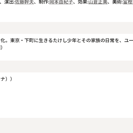
、演出:
佐藤幹夫
、制作:
岡本由紀子
、効果:
山倉正美
、美術:
富樫
マ化。東京・下町に生きるたけし少年とその家族の日常を、ユ
回）
ナナ））