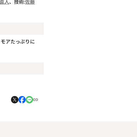
直人
、技術:
佐藤
ーモアたっぷりに