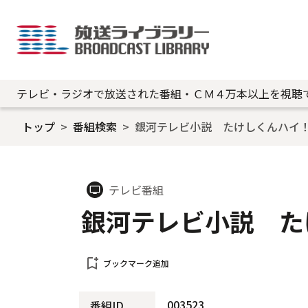
テレビ・ラジオで放送された番組・ＣＭ４万本以上を視聴
トップ
番組検索
銀河テレビ小説 たけしくんハイ
テレビ番組
tv
銀河テレビ小説 た
bookmark_add
ブックマーク追加
003523
番組ID