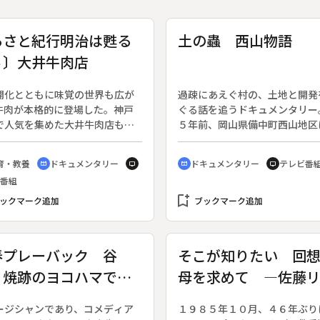
るさと紀行明治は甦る
土の蟲 西山物語
４〕大井牛肉店
開化とともに味覚の世界も広が
過疎にあえぐ村の、土地と開発
牛肉が本格的に登場した。神戸
ぐる話を追うドキュメンタリー
で人気を集めた大井牛肉店もそ
５年前、岡山県備中町西山地区
つである。それまで一寒村にす
の大半の土地８００ヘクタール
かった神戸に外国人居留地がで
手商社に売り渡した。大娯楽施
育・教養
ドキュメンタリー
ドキュメンタリー
テレビ番
cinematic_blur
tv
cinematic_blur
tv
異人さんが最も不自由したのは
が、過疎の村に新しい時代をも
番組
の購入だった。明治４年創業の
すはずだった。が、列島改造論
牛肉店は、明治２０年頃に異国
bookmark_add
いがなくなると、商社は計画を
ックマーク追加
ブックマーク追加
を感じさせる装いに変わった。
棄。荒れ果てた土地を１５年前
であっても石造に似せてつくら
じ価格で町に返し撤退した。そ
明治洋風商店のたたずまいは、
後、広島の業者を中心に、新た
春プレーバック 谷
そこが知りたい 回
越え、食文化の軌跡として伝わ
発の動きが出はじめた。
 焼跡のヨコハマでジ
母を求めて ―佐藤
くる。◆大井牛肉店
ズを聴いた
子、苦難の軌跡―
ージシャンであり、コメディア
１９８５年１０月、４６年ぶり