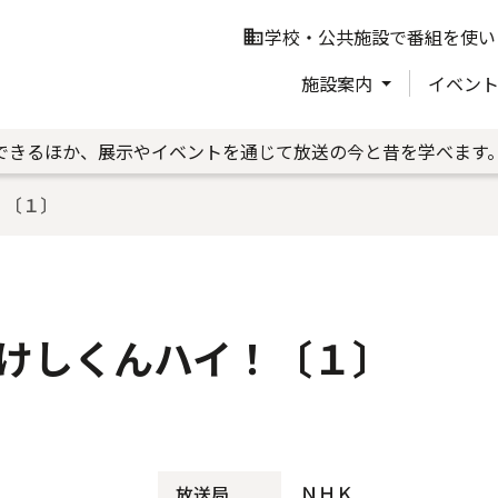
学校・公共施設で番組を使い
business
施設案内
イベン
できるほか、展示やイベントを通じて放送の今と昔を学べます
！〔１〕
けしくんハイ！〔１〕
ＮＨＫ
放送局