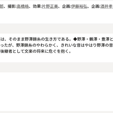
郎
、撮影:
高橋皓
、効果:
片野正美
、企画:
伊藤裕弘
、企画:
酒井孝
芸は、そのまま野澤錦糸の生き方である。◆野澤・鶴澤・豊澤
まったが、野澤錦糸のやわらかく、きれいな音はやはり野澤の
の後継者として文楽の将来に危ぐを抱く。