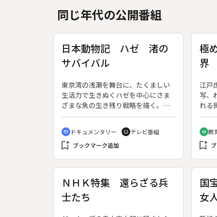
同じ年代の公開番組
日本動物記 ハゼ 渚の
極
サバイバル
界
（
東京湾の浅瀬を舞台に、たくましい
江戸
保
生活力で生きぬくハゼを中心にさま
写、
ざまな魚の生き残り戦略を描く。◆
れる
埋めたてにつぐ埋めたてで、海岸線
まま
の９割がコンクリートで覆われてい
間と
ドキュメンタリー
テレビ番組
教
cinematic_blur
tv
school
る東京湾。水中はヘドロが漂い視界
代に
bookmark_add
bookmark_add
は１メートル以下、３メートル潜れ
ブックマーク追加
む保
ブ
ば深海のように暗い。しかし浅瀬が
析に
沖合数キロに及ぶ海は生き物にはま
でを
たとない環境で、うまく適応した魚
高度
ＮＨＫ特集 還らざる兵
国
が案外住んでいる。なかでもハゼは
十余
士たち
女
その代表格。湾内に一番多いのはマ
を摺
ハゼ、「チチブ」通称ダボハゼは空
缶を巧みに利用して巣としている。