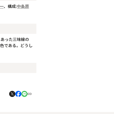
一
、構成:
中条原
とあった三味線の
音色である。どうし