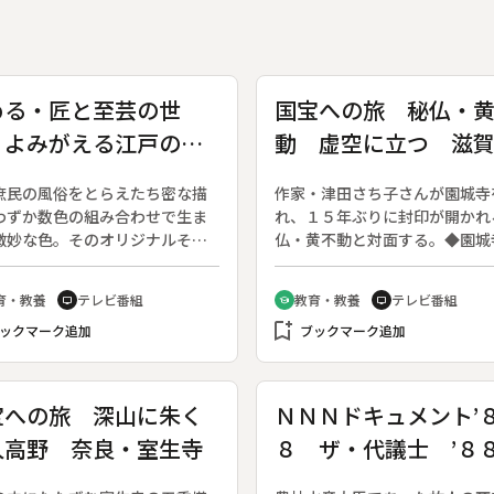
める・匠と至芸の世
国宝への旅 秘仏・
 よみがえる江戸の色
動 虚空に立つ 滋
浮世絵木版画彫摺技術
園城寺
庶民の風俗をとらえたち密な描
作家・津田さち子さんが園城寺
存協会）
わずか数色の組み合わせで生ま
れ、１５年ぶりに封印が開かれ
微妙な色。そのオリジナルその
仏・黄不動と対面する。◆園城
に、現代の彫り師、摺り師が手
は智証大師１１００年の遠忌（
時間をかけて一枚の浮世絵を現
年ごとの法会）を２年後に控え
育・教養
テレビ番組
教育・教養
テレビ番組
tv
school
tv
再現する。◆東京・元浅草に住
９８８年（昭和６３）春、秘仏
bookmark_add
存技術者の協力と綿密な原画分
ックマーク追加
不動」が１５年ぶりに開封され
ブックマーク追加
よって、版木彫りから本摺りま
とになった。「黄不動」には次
忠実にたどる。そして伝承した
うな言い伝えがある。智証大師
な技術を駆使して、広重の『六
歳の時、比叡山中で座禅中の大
宝への旅 深山に朱く
ＮＮＮドキュメント’
州名所図絵・山城嵐山渡月橋』
前に金色に輝く像が虚空から現
人高野 奈良・室生寺
８ ザ・代議士 ’８
り上げる。
た。大師はただちに絵師にその
の画像を描かせ、信仰の対象と
春、十勝発永田町
た…。◆津田さんはこの２０年