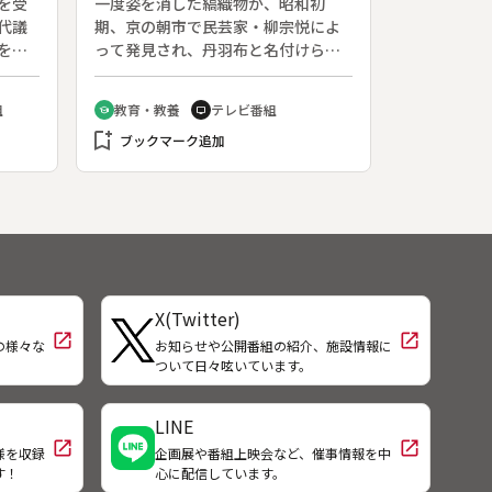
を受
一度姿を消した縞織物が、昭和初
会）
仏に
た。ポルトガルの旧植民地ゴアに眠
代議
期、京の朝市で民芸家・柳宗悦によ
。今
るザビエルの遺体、ガマ上陸の地カ
を注
って発見され、丹羽布と名付けられ
とは
リカット、トマス伝説に彩られた南
政治
た。兵庫県氷上郡青垣町佐治という
インドの風物などを紹介する。
１９
小さな集落で織られている。手で紡
組
教育・教養
テレビ番組
school
tv
任し
いだ木綿糸を草木染めした素朴な織
bookmark_add
めて
物にはぬくもりがある。夜叉ぶしの
ブックマーク追加
長男
実で茶、こぶな草で黄、そして藍と
男。
いう単純な配色。１９５３年（昭和
農業
２８）に復活し、昔ながらの手作業
北海
で今も山間の女性が守っている。
て農
ふた
う行
X(Twitter)
open_in_new
open_in_new
の様々な
お知らせや公開番組の紹介、施設情報に
！
ついて日々呟いています。
LINE
open_in_new
open_in_new
様を収録
企画展や番組上映会など、催事情報を中
す！
心に配信しています。