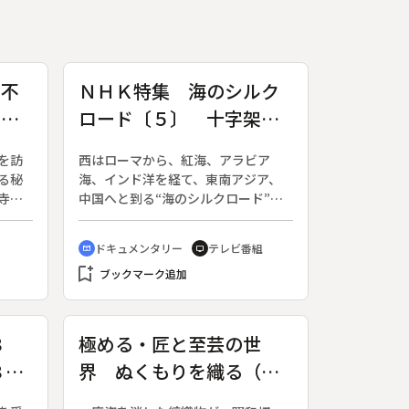
黄不
ＮＨＫ特集 海のシルク
賀・
ロード〔５〕 十字架の
冒険者
を訪
西はローマから、紅海、アラビア
る秘
海、インド洋を経て、東南アジア、
寺で
中国へと到る“海のシルクロード”。
５０
インドの胡椒、東南アジアの香料、
、１
中国の絹や陶磁などの産物や、宗
ドキュメンタリー
テレビ番組
cinematic_blur
tv
「黄
教・文化の伝播に大きな役割を果た
bookmark_add
るこ
した航路をたどる。（１９８８年４
ブックマーク追加
のよ
月２４日～１９８９年３月２６日放
２５
送、全１２回）◆第５回は、十字架
師の
に導かれて海を渡った３人の男、聖
８
極める・匠と至芸の世
われ
トマス、バスコ・ダ・ガマ、フラン
８
界 ぬくもりを織る（丹
不動
シスコ・ザビエルの足跡をたどる。
し
インド西海岸は、昔から東西に行き
波布／丹波布技術保存
来、
かう船が帆を休めるオアシスであっ