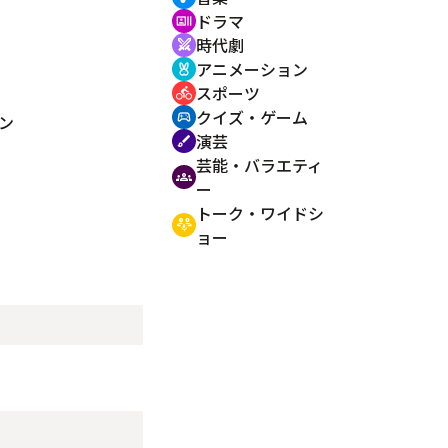
ドラマ
recent_actors
時代劇
swords
アニメーション
cruelty_free
スポーツ
directions_bike
クイズ・ゲーム
sports_esports
ン
演芸
brush
芸能・バラエティ
groups
ー
トーク・ワイドシ
adaptive_audio_mic
ョー