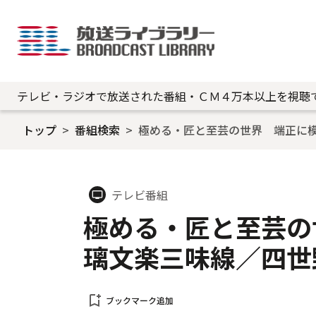
テレビ・ラジオで放送された番組・ＣＭ４万本以上を視聴
トップ
番組検索
極める・匠と至芸の世界 端正に
テレビ番組
tv
極める・匠と至芸の
璃文楽三味線／四世
bookmark_add
ブックマーク追加