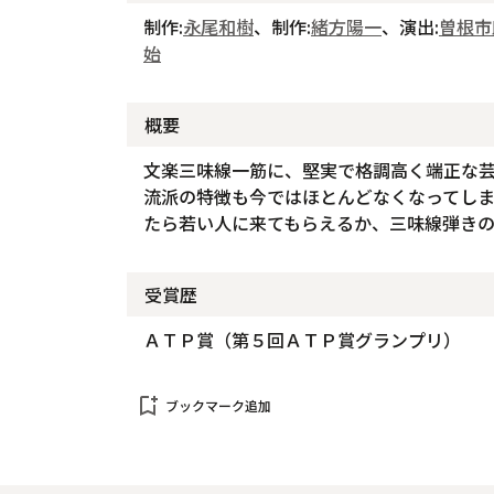
制作:
永尾和樹
、制作:
緒方陽一
、演出:
曽根市
始
概要
文楽三味線一筋に、堅実で格調高く端正な
流派の特徴も今ではほとんどなくなってし
たら若い人に来てもらえるか、三味線弾き
受賞歴
ＡＴＰ賞（第５回ＡＴＰ賞グランプリ）
bookmark_add
ブックマーク追加