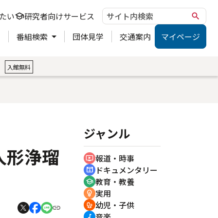
たい
研究者向けサービス
school
search
ト
番組検索
団体見学
交通案内
マイページ
。
入館無料
ジャンル
人形浄瑠
報道・時事
ondemand_video
ドキュメンタリー
cinematic_blur
教育・教養
school
実用
emoji_objects
幼児・子供
crib
音楽
music_note