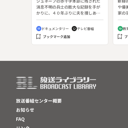
ジュネーブの赤十字本部に残された
新緑
その産卵の全過程を追う。
消息不明の兵士の膨大な記録を手が
や優
かりに、４０年ぶりに夫を捜しあて
家の
た妻や、息子の生息を信じて消息を
跡を
求め続ける母など、戦争にふみにじ
をは
ドキュメンタリー
テレビ番組
教
cinematic_blur
tv
school
られる“家族の絆”を描く。◆赤十字
入り
bookmark_add
bookmark_add
国際委員会には、第２次大戦から今
ブックマーク追加
室生
ブ
日までの捕虜や未帰還兵のリストが
けが
６０００万枚もある。世界各地から
に安
舞い込む、家族の消息を訪ねる手紙
黒漆
は１年間で２００万通。あと３０年
の一
は調査が続くといわれている。
る。
を授
さん
えら
メー
しく
放送番組センター概要
お知らせ
FAQ