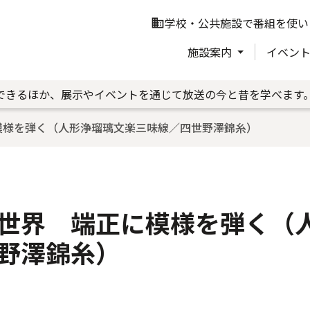
学校・公共施設で番組を使い
business
施設案内
イベン
できるほか、展示やイベントを通じて放送の今と昔を学べます
模様を弾く（人形浄瑠璃文楽三味線／四世野澤錦糸）
世界 端正に模様を弾く（
野澤錦糸）