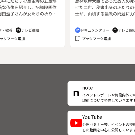
の中にたたずむ室生寺の五重塔
農林水産大臣であった故人の死
秘仏を求めて各地の寺を旅し、
美な仏像を紹介し、記録映画作
けた二世、秘書出身のふたりの
寄せる人々の心をたずねてきた
羽田澄子さんが女たちの祈りの
士が、山積する農政の問題に力
回黄不動の開封に立ち会えたこ
たどる。◆かつて女性は高野山
ぐ姿を通して、地方の視点から
仏の恩だと感謝している。
じめ多くの仏教の聖地への立ち
家の役割と実態をみつめる。◆
育・教養
テレビ番組
ドキュメンタリー
テレビ番
tv
cinematic_blur
tv
を拒まれてきた。そうした中で
７７年（昭和５２）農水相に就
bookmark_add
寺は女たちの心を受け止めるか
ックマーク追加
て農産物の輸入自由化交渉に初
ブックマーク追加
えのない寄り所であった。金堂
臨んだ故・中川一郎の後継者、
置された堂々たる釈迦如来は、
の中川昭一と秘書出身の鈴木宗
で塗られた端正な顔立ちでカヤ
地元十勝の要望に応えようと、
木造り、平安時代始めの作であ
問題の解決に力を入れている。
ここで女たちは子に恵まれ、乳
道の農業に山積する課題、そし
かるよう祈ったのだろうと羽田
産物自由化という難問を前に、
は考える。創建当時のものと考
りの代議士はいま何を考え、ど
note
れる朱色の五重塔の高さは１５
動しようとしているのか。
イベントレポートや施設内外で
トル余りで、女人高野にふさわ
取組について発信していきます
日本最小の可憐な塔である。
YouTube
公開セミナー等、イベントの模
した動画を中心に公開していま