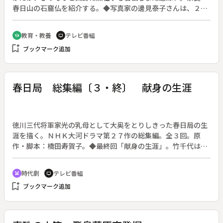
春日山の石窟仏を紹介する。◆写真家の邊見泰子さんは、２０
年以上にわたって磨崖仏（自然の丘陵の岩壁に彫刻された仏
像）を撮り続けてきた。「仏は本来、野にあるべきもの。自然
教育・教養
テレビ番組
school
tv
とともにあって民衆に親しまれ、敬われてきたのがこれらの磨
bookmark_add
ブックマーク追加
崖仏でしょう」と話す邊見さん。在野の文化がもっと評価され
てもよいと語る。
春日局 総集編〔３・終〕 献身の生涯
徳川三代将軍家光の乳母として大奥をとりしきった春日局の生
涯を描く。ＮＨＫ大河ドラマ第２７作の総集編。全３回。原
作・脚本：橋田寿賀子。◆最終回「献身の生涯」。竹千代は元
服して家光（江口洋介）となり、おふく（大原麗子）は家光の
良き相談相手・春日局として徳川幕府に揺るぎない地位を築
時代劇
テレビ番組
swords
tv
く。
bookmark_add
ブックマーク追加