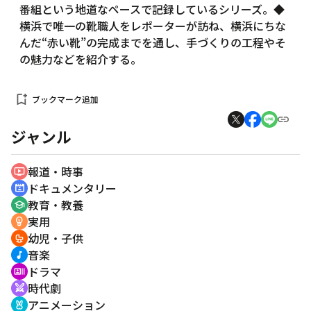
番組という地道なペースで記録しているシリーズ。◆
横浜で唯一の靴職人をレポーターが訪ね、横浜にちな
んだ“赤い靴”の完成までを通し、手づくりの工程やそ
の魅力などを紹介する。
bookmark_add
ブックマーク追加
ジャンル
報道・時事
ondemand_video
ドキュメンタリー
cinematic_blur
教育・教養
school
実用
emoji_objects
幼児・子供
crib
音楽
music_note
ドラマ
recent_actors
時代劇
swords
アニメーション
cruelty_free