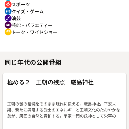
スポーツ
directions_bike
クイズ・ゲーム
sports_esports
演芸
brush
芸能・バラエティー
groups
トーク・ワイドショー
adaptive_audio_mic
同じ年代の公開番組
極める２ 王朝の残照 厳島神社
王朝の雅の精髄をそのまま現代に伝える、厳島神社。平安末
期、新たに興隆する武士のエネルギーと王朝文化のたおやかな
美が、周囲の自然と調和する。平家一門の氏神として栄華の極
みを尽くした社殿。宮島は昔から神の島とあがめられたため、
神域を避けて海の社として建てられた。平清盛が絶頂期に奉納