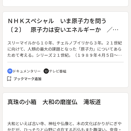
ＮＨＫスペシャル いま原子力を問う
〔２〕 原子力は安いエネルギーか ／
シリーズ２１世紀
スリーマイルから１０年、チェルノブイリから３年。２１世紀
に向けて、人類の最大の課題となった「原子力」についてあら
ためて考える。シリーズ２１世紀。（１９８９年４月５日～４
月７日放送、全３回）◆第２回は「安いエネルギー」といわれ
ていた原子力発電の経済性について検証する。原発は経済的で
ドキュメンタリー
テレビ番組
cinematic_blur
tv
あると信じて建設を推進してきたアメリカを、１９７９年のス
bookmark_add
ブックマーク追加
リーマイル事故が変えた。システムの破綻が大事故につながる
ため、原発の安全基準は高くなり、そのぶんコストが増大して
ゆく。アメリカを手本にしてきた日本では、今も原発建設が進
められている。その事情をみる。
真珠の小箱 大和の磨崖仏 滝坂道
大和といえば古い寺、神社や仏像と、木の文化ばかりがにぎや
かだが、ひっそりと山野に点在する石仏もまた趣深い。奈良・