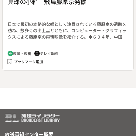
真珠の小箱 飛鳥藤原京発掘
日本で最初の本格的な都として注目されている藤原京の遺跡を
訪ね、数多くの出土品とともに、コンピューター・グラフィッ
クスによる藤原京の再現映像を紹介する。◆６９４年、中国の
都・長安を模して造られた藤原京は、大宝律令が発布されるな
ど国家の体制が確立された時期の都であったが、７１０年の平
教育・教養
テレビ番組
school
tv
城遷都によってその使命を終えた。これまでの発掘によって瓦
bookmark_add
ブックマーク追加
や土器、木簡（字句などを木の札に書きしるしたもの）など数
多くの遺品が出土したほか、藤原京が定説より広い可能性も出
てきた。特定できる資料がないため、発掘調査によって解明す
るしかなく、発掘作業が根気よく続けられている。
放送番組センター概要