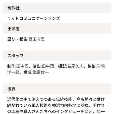
制作社
ｔｖｋコミュニケーションズ
出演者
語り・報告:
西田有里
スタッフ
制作:
田中潤
、演出:
田中潤
、撮影:
若尾久志
、編集:
岩崎
洋一郎
、構成:
武富俊一
概要
近代化の中で消えつつある伝統技能、今も脈々と受け
継がれている職人技術を横浜市内各地に訪ね、手作り
の工程や職人さんたちへのインタビューを交え、年一