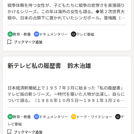
れた シンガポール・集団検問の日
戦争体験を持つ女性が、子どもたちに戦争の悲惨さを直接語り
かけるシリーズ。この年は海外の女性も語る。◆第２次世界大
戦中、日本の占領下に置かれていたシンガポール。曽梅鳳（ツ
ァン・メイフォン）さん（７３歳）は、抗日分子として日本軍
に連れ去られた父親を待ち続けた。当時のシンガポールで何が
教育・教養
ドキュメンタリー
テレビ番組
school
cinematic_blur
tv
起こったのか、曽さんが日本の中学生・高校生に語る。
bookmark_add
ブックマーク追加
新テレビ私の履歴書 鈴木治雄
日本経済新聞紙上で１９５７年３月に始まった「私の履歴書」
テレビ版の新シリーズ。一時代を築いた人物が出演し、自らに
ついて語る。（１９８８年１０月５日～１９９１年３月２６日
放送、全１２７回）◆鈴木治雄：昭和電工名誉会長。１９１３
年生まれ。１９３９年昭和電工入社、１９７１年社長に就任。
教育・教養
ドキュメンタリー
トーク・ワイドショー
テ
school
cinematic_blur
adaptive_audio_mic
tv
レビ番組
bookmark_add
ブックマーク追加