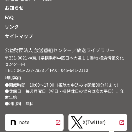
お知らせ
FAQ
リンク
サイトマップ
公益財団法人 放送番組センター／放送ライブラリー
〒231-0021 神奈川県横浜市中区日本大通１１番地 横浜情報文化
センター内
TEL：045-222-2828 ／ FAX：045-641-2110
利用案内
●開館時間 10:00～17:00（視聴の申込みは閉館30分前まで）
●休館日 毎週月曜日（祝日・振替休日の場合は次の平日）、年
末年始
●利用料 無料
note
X(Twitter)
open_in_new
open_in_new