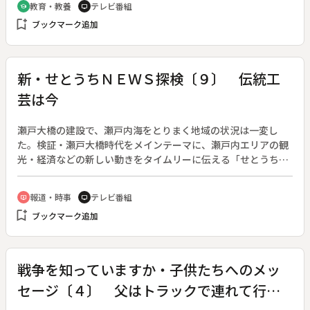
教育・教養
テレビ番組
school
tv
した全３２巻の『平家納経』は、一門の中で美を競い贅を尽く
bookmark_add
ブックマーク追加
した逸品ぞろい。しかし海上交易で富を成した同じ海に、平家
一門は没する。◆【国宝】厳島神社本社、一遍上人絵伝〔歓喜
光寺・清浄光寺〕、平家納経〔厳島神社〕◆【重要文化財】厳
島神社の能舞台、長橋
新・せとうちＮＥＷＳ探検〔９〕 伝統工
芸は今
瀬戸大橋の建設で、瀬戸内海をとりまく地域の状況は一変し
た。検証・瀬戸大橋時代をメインテーマに、瀬戸内エリアの観
光・経済などの新しい動きをタイムリーに伝える「せとうちＮ
ＥＷＳ探険」のリニューアル版。◆地域に受け継がれてきた伝
統工芸が、いま置かれている現状を伝える。
報道・時事
テレビ番組
ondemand_video
tv
bookmark_add
ブックマーク追加
戦争を知っていますか・子供たちへのメッ
セージ〔４〕 父はトラックで連れて行か