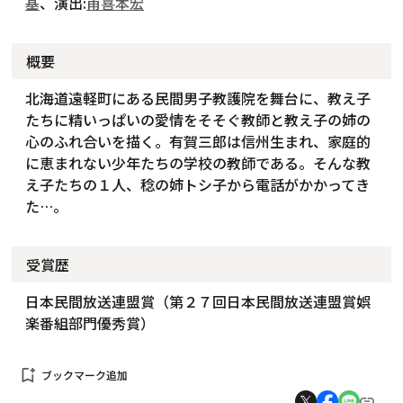
基
、演出:
甫喜本宏
概要
北海道遠軽町にある民間男子教護院を舞台に、教え子
たちに精いっぱいの愛情をそそぐ教師と教え子の姉の
心のふれ合いを描く。有賀三郎は信州生まれ、家庭的
に恵まれない少年たちの学校の教師である。そんな教
え子たちの１人、稔の姉トシ子から電話がかかってき
た…。
受賞歴
日本民間放送連盟賞（第２７回日本民間放送連盟賞娯
楽番組部門優秀賞）
bookmark_add
ブックマーク追加