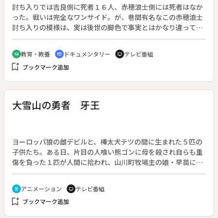
討ち入りでは吉良側に死者１６人、赤穂浪士側には死者はなか
った。戦いは完全なワンサイド。が、巷間有名なこの赤穂浪士
討ち入りの模様は、実は後世の脚色で事実とはかなり違ってい
る。史料をもとに“実説・討ち入り”を紹介。また、上杉家は早
くから吉良への援助の手を引いていたほか、幕府も意図をもっ
教育・教養
ドキュメンタリー
テレビ番組
school
cinematic_blur
tv
て討ち入りを黙認していたという新・真説も提示する。
bookmark_add
ブックマーク追加
大雪山の勇者 牙王
ヨーロッパ狼の雌デビルと、樺太犬テツの間に生まれた５匹の
子供たち。ある日、片目の人喰い熊ゴンに母を殺され自らも重
傷を負った１匹が人間に拾われ、山川町牧場主の娘・早苗に育
てられることに。滝の下流で見つけられたためにその名はタ
キ。早苗の愛情に包まれた平和な日々の中にも、犬の利口さと
アニメーション
テレビ番組
cruelty_free
tv
大胆さ、狼の素早さと用心深さを受け継いだタキの野生の本能
bookmark_add
ブックマーク追加
は隠れようもなく、多くの訓練を経て大雪山の王者となる。そ
してゴンとの戦いの日が近づき…。原作：戸川幸夫「牙王物