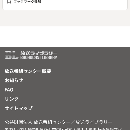
bookmark_add
ブックマーク追加
を出発した。生存する２８人に当時の思い出を語ってもらいな
がら、いくつかのエピソードを再現する。
放送番組センター概要
お知らせ
FAQ
リンク
サイトマップ
公益財団法人 放送番組センター／放送ライブラリー
〒231-0021 神奈川県横浜市中区日本大通１１番地 横浜情報文化