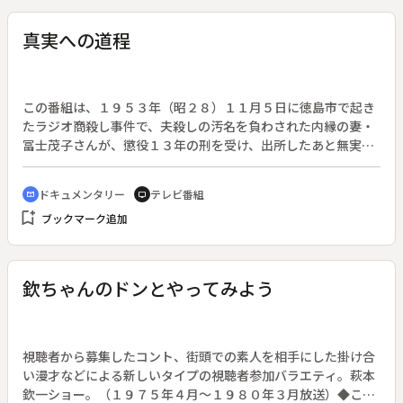
語」。（１９７８年９月２３日放送）
真実への道程
この番組は、１９５３年（昭２８）１１月５日に徳島市で起き
たラジオ商殺し事件で、夫殺しの汚名を負わされた内縁の妻・
冨士茂子さんが、懲役１３年の刑を受け、出所したあと無実を
主張して第５次の再審請求を進める運動の記録。番組は、事件
を振り返り、裁判に関係した人たちの声をもう一度聞くことか
ドキュメンタリー
テレビ番組
cinematic_blur
tv
ら始まる。当時の２人の住み込み店員の「目撃証言」が犯人宣
bookmark_add
ブックマーク追加
告の決め手になったのだが、その一人がこの番組の中で「検察
に強制されて偽証した」ことを認める。茂子さんは１９７９年
（昭５４）１１月１５日病死するが、日本の刑事裁判史上初の
「死後再審」が確定し、徳島地方裁判所のやりなおし裁判で１
欽ちゃんのドンとやってみよう
９８５年（昭６０）７月９日、無罪判決が出た。番組が放送さ
れて７年後のことである。
視聴者から募集したコント、街頭での素人を相手にした掛け合
い漫才などによる新しいタイプの視聴者参加バラエティ。萩本
欽一ショー。（１９７５年４月～１９８０年３月放送）◆この