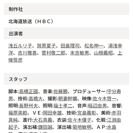
制作社
北海道放送（ＨＢＣ）
出演者
浅丘ルリ子
、
賀原夏子
、
田島理司
、
松名伸一
、
湯浅幸
洋
、
吉川雅喜
、
菅村敬二郎
、
末吉敏男
、
山根義昭
、
上
條恒彦
スタッフ
脚本:
高橋正國
、音楽:
佐藤勝
、プロデューサー:
守分寿
男
、技術:
高橋大
、撮影:
朝妻幹曠
、映像:
佐々木啓一
、
照明:
長野州夫
、照明:
福士孝二
、音声:
稲辺由男
、音響:
福原英範
、ＶＥ:
岡田幸雄
、技術:
宮島義彰
、美術:
赤羽
真純
、進行:
大石真義
、衣装:
佐々木優子
、化粧:
江淵由
起子
、演出補:
鎌田誠
、演出補:
菊地敏明
、ＡＰ:
水島