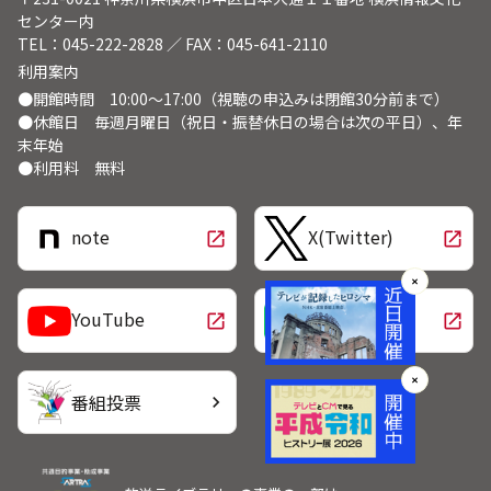
センター内
TEL：045-222-2828 ／ FAX：045-641-2110
利用案内
●開館時間 10:00～17:00（視聴の申込みは閉館30分前まで）
●休館日 毎週月曜日（祝日・振替休日の場合は次の平日）、年
末年始
●利用料 無料
note
X(Twitter)
open_in_new
open_in_new
✕
LINE
YouTube
open_in_new
open_in_new
✕
番組投票
chevron_right