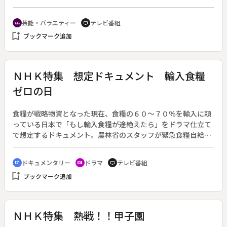
回は９月からの番組再開を前に、欽ちゃんが欽ドン劇団の爆笑
名場面を振り返るという特集番組。時代劇コント、スター芸能
芸能・バラエティー
テレビ番組
groups
tv
人との挨拶、歌謡リクエスト、民謡稽古などのコーナーで構
bookmark_add
ブックマーク追加
成。
ＮＨＫ特集 想定ドキュメント 輸入食糧
ゼロの日
食糧が戦略物資となった現在、食糧の６０～７０％を輸入に頼
っている日本で「もし輸入食糧が途絶えたら」をドラマ仕立て
で想定するドキュメント。農林省のスタッフが緊急食糧自給対
策を点検・分析した結果を示し、豊かな暮らしの裏に隠された
大きな問題を提起する。
ドキュメンタリー
ドラマ
テレビ番組
cinematic_blur
recent_actors
tv
bookmark_add
ブックマーク追加
ＮＨＫ特集 熱戦！！甲子園