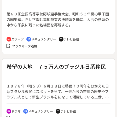
第６０回全国高等学校野球選手権大会、昭和５３年夏の甲子園
の総集編。ＰＬ学園と高知商業の決勝戦を軸に、大会の熱戦の
中から印象に残った名場面を再現する。
スポーツ
ドキュメンタリー
テレビ番組
directions_bike
cinematic_blur
tv
bookmark_add
ブックマーク追加
希望の大地 ７５万人のブラジル日系移民
１９７８年（昭５３）６月１８日に移民７０周年をむかえた日
系ブラジル移民にスポットを当て、一世たちの苦闘の歴史やブ
ラジル人として新生ブラジルをになって活躍している二世、三
世たちの姿を、のべ３００人におよぶ日系人へのインタビュー
や実話にもとづく再現ドラマで構成するドキュメンタリードラ
ドラマ
ドキュメンタリー
テレビ番組
recent_actors
cinematic_blur
tv
マ。◆１９０８年（明治４１）、第１回ブラジル移民船が神戸