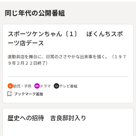
同じ年代の公開番組
スポーツケンちゃん〔１〕 ぼくんちスポ
ーツ店デース
運動具店を舞台に、日常のささやかな出来事を描く。（１９７
９年２月２２日終了）
幼児・子供
ドラマ
テレビ番組
crib
recent_actors
tv
bookmark_add
ブックマーク追加
歴史への招待 吉良邸討入り