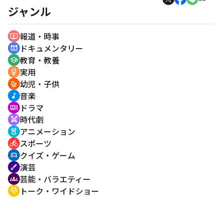
ジャンル
報道・時事
ondemand_video
ドキュメンタリー
cinematic_blur
教育・教養
school
実用
emoji_objects
幼児・子供
crib
音楽
music_note
ドラマ
recent_actors
時代劇
swords
アニメーション
cruelty_free
スポーツ
directions_bike
クイズ・ゲーム
sports_esports
演芸
brush
芸能・バラエティー
groups
トーク・ワイドショー
adaptive_audio_mic