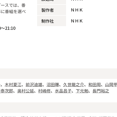
ブースでは、番
ＮＨＫ
製作者
単に番組を選べ
ＮＨＫ
制作社
～21:10
子
、
木村夏江
、
前沢迪雄
、
沼田爆
、
久世龍之介
、
和田周
、
山岡
野泰次郎
、
奥村公延
、
村嶋修
、
水品昌子
、
下元勉
、
長門裕之