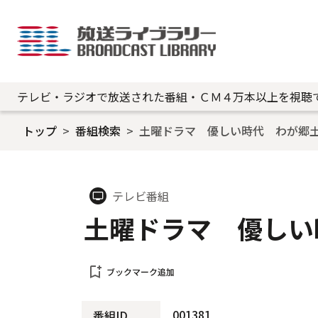
テレビ・ラジオで放送された番組・ＣＭ４万本以上を視聴
トップ
番組検索
土曜ドラマ 優しい時代 わが郷
テレビ番組
tv
土曜ドラマ 優しい
bookmark_add
ブックマーク追加
001381
番組ID