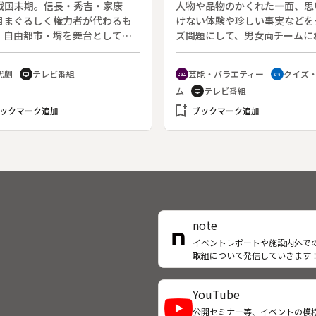
型の軽い木のフロートとサメを
戦国末期。信長・秀吉・家康
人物や品物のかくれた一面、思
させるというアイデアが秀逸。
目まぐるしく権力者が代わるも
けない体験や珍しい事実などを
人々が“海の伝統”つまり“サメの
、自由都市・堺を舞台として海
ズ問題にして、男女両チームに
り”について、どんな想いを抱
険に生きた一代の豪商・呂宋助
れたタレントの解答者が、その
どうやって若い世代にこの伝統
門（市川染五郎）の活躍を中心
ネ”を解明できるかを競うバラ
代劇
テレビ番組
芸能・バラエティー
クイズ
tv
groups
sports_esports
承しようとするのかを見る。
戦国武将や商人たちのさまざま
ー番組。司会は押阪忍。◆この
ム
テレビ番組
tv
を新機軸で描く。ＮＨＫ大河ド
栃木県塩原町文化会館より中継
第１６作。原作：城山三郎。
bookmark_add
画。
ックマーク追加
ブックマーク追加
９７８年１月８日～１２月２４
送）◆第１回「信長軍包囲」。
note
イベントレポートや施設内外で
取組について発信していきます
YouTube
公開セミナー等、イベントの模