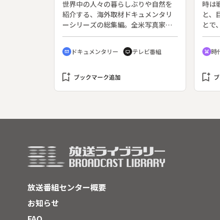
ペラ
世界中の人々の暮らしぶりや自然を
時は
ヤック族―
格闘
紹介する、海外取材ドキュメンタリ
と、
村の
ーシリーズの総集編。全米写真家協
とで
輪ど
会プロフェッショナル最高賞を受賞
と冒
き、
し、国際的にも評価された。（１９
左衛
ドキュメンタリー
テレビ番組
時
cinematic_blur
tv
swords
を継
６６年１０月９日～１９９０年９月
に、
１６日、全１０００回）◆“首狩り
な姿
bookmark_add
族”として名高いボルネオのダヤック
bookmark_add
ラマ
ブックマーク追加
ブ
族をインドネシア領カリマンタンに
（１
訪ね、彼らの精神世界を探る。いっ
日放
たん埋葬した遺骨を数年後に掘り出
し、洗い清めてブランコに乗せ、２
週間がかりで丁寧にまつった後「死
者の国」へ送り出す儀式（二次葬）
クワンカイ。ロングハウスでの収穫
祭は熱狂的な徹夜の祭りで、村人は
１０人のシャーマンを仲立ちに天に
感謝し、２４頭の豚を天に捧げて、
放送番組センター概要
その血で子どもたちを清める。
お知らせ
FAQ