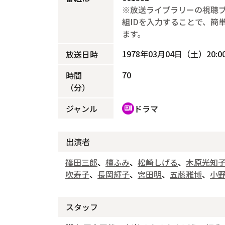
※放送ライブラリーの視聴
組IDを入力することで、簡
ます。
1978年03月04日（土）20:00
放送日時
70
時間
（分）
ジャンル
ドラマ
recent_actors
出演者
篠田三郎
、
檀ふみ
、
松崎しげる
、
木原光知
吹寿子
、
長岡輝子
、
宮田明
、
五藤雅博
、
小
スタッフ