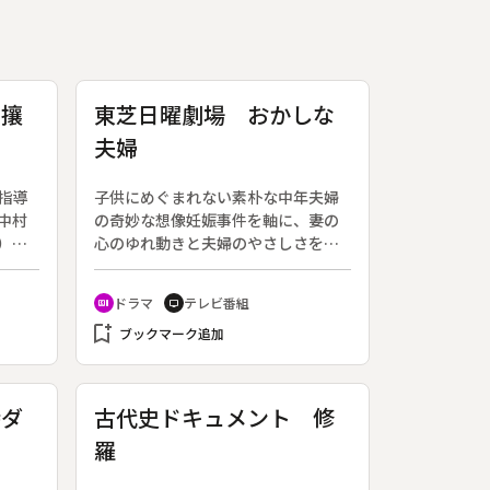
 攘
東芝日曜劇場 おかしな
夫婦
指導
子供にめぐまれない素朴な中年夫婦
中村
の奇妙な想像妊娠事件を軸に、妻の
）、
心のゆれ動きと夫婦のやさしさを描
を描
く。離島にあこがれる灯台職員の峰
の総
雄とその妻民子に、結婚して１０年
ドラマ
テレビ番組
recent_actors
tv
郎。
目の妊娠という朗報が訪れた。だ
bookmark_add
が、診察の結果は想像妊娠…。夫の
ブックマーク追加
喜びを前に、民子はやがて大きな秘
密を抱くことになる。
特ダ
古代史ドキュメント 修
羅