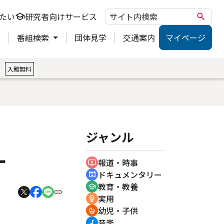
たい
研究者向けサービス
school
search
ト
番組検索
団体見学
交通案内
マイページ
。
入館無料
ジャンル
ー
報道・時事
ondemand_video
ドキュメンタリー
cinematic_blur
教育・教養
school
実用
emoji_objects
幼児・子供
crib
音楽
music_note