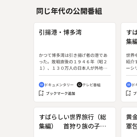
同じ年代の公開番組
引揚港・博多湾
す
集
西
かつて博多湾は引き揚げ者の港であ
世界
った。敗戦直後の１９４６年（昭２
紹介
１）、１３０万人の日本人が外地か
ーシ
らこの港に上陸した。これらの引き
会プ
揚げ者の中には、両親を失い、栄養
し、
ドキュメンタリー
テレビ番組
ド
cinematic_blur
tv
cinematic_blur
失調の孤児も数多く含まれていた。
６６
bookmark_add
bookmark_add
彼らは、その後の人生をどう送った
ブックマーク追加
１６
ブ
のか。
で作
らサ
をか
すばらしい世界旅行（総
黄
平洋
集編） 首狩り族の子守
軍
ーモ
ーア
歌 ―カリマンタンのダ