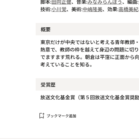
脚本:
田向正健
、音楽:
みなみらんぼう
、編曲:
技術:
小川覚
、美術:
中嶋隆美
、効果:
高橋美紀
概要
東京だけが中央ではないと考える青年教師
熱意で、教師の枠を越えて身辺の問題に切
でますます荒れる。朝倉は平窪に正面から
考えていることを知る。
受賞歴
放送文化基金賞（第５回放送文化基金賞奨
bookmark_add
ブックマーク追加