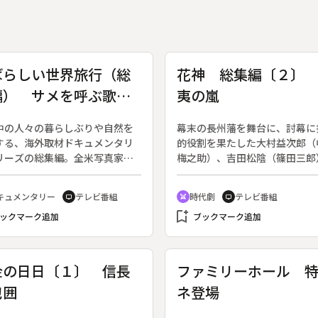
ばらしい世界旅行（総
花神 総集編〔２〕
編） サメを呼ぶ歌
夷の嵐
太平洋 海の民
中の人々の暮らしぶりや自然を
幕末の長州藩を舞台に、討幕に
する、海外取材ドキュメンタリ
的役割を果たした大村益次郎（
リーズの総集編。全米写真家協
梅之助）、吉田松陰（篠田三郎
ロフェッショナル最高賞を受賞
高杉晋作（中村雅俊）らの活躍
国際的にも評価された。（１９
く。ＮＨＫ大河ドラマ第１５作
キュメンタリー
テレビ番組
時代劇
テレビ番組
tv
swords
tv
年１０月９日～１９９０年９月
集編。全５回。原作：司馬遼太
bookmark_add
日、全１０００回）◆椰子の殻
ックマーク追加
◆第２回「攘夷の嵐」。
ブックマーク追加
ったガラガラで大海原の深みか
メを呼び出し、その頭にロープ
けて捕らえるという漁法は、太
金の日日〔１〕 信長
ファミリーホール 
の島々だけに特有な、勇壮でユ
包囲
ネ登場
ラスなものである。中でもニュ
イルランド島のサメ漁は、プロ