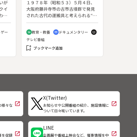
いが
１９７８年（昭和５３）５月４日、
クイ
大阪府藤井寺市の古市古墳群で発見
わか
された古代の運搬具と考えられる“修
“特ダ
羅”は、古代学者ばかりでなく一般の
エティ
人々にも大きな話題を呼んだ。この
・ゲー
教育・教養
ドキュメンタリー
school
cinematic_blur
tv
回は
修羅復元実験計画の全過程を克明に
テレビ番組
録
記録するとともに、大和川河川敷に
bookmark_add
おいて４００人の人力による、古代
ブックマーク追加
そのままの修羅を使用した巨石運搬
を再現する。
X(Twitter)
open_in_new
open_in_new
の様々な
お知らせや公開番組の紹介、施設情報に
！
ついて日々呟いています。
LINE
open_in_new
open_in_new
様を収録
企画展や番組上映会など、催事情報を中