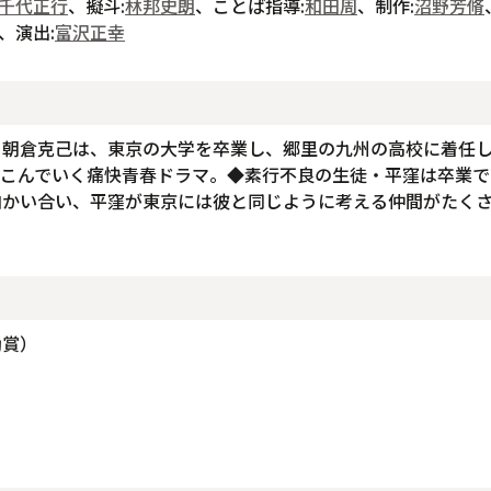
千代正行
、擬斗:
林邦史朗
、ことば指導:
和田周
、制作:
沼野芳脩
、演出:
富沢正幸
・朝倉克己は、東京の大学を卒業し、郷里の九州の高校に着任
りこんでいく痛快青春ドラマ。◆素行不良の生徒・平窪は卒業で
向かい合い、平窪が東京には彼と同じように考える仲間がたく
励賞）