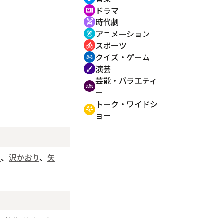
ドラマ
recent_actors
時代劇
swords
アニメーション
cruelty_free
スポーツ
directions_bike
クイズ・ゲーム
sports_esports
演芸
brush
芸能・バラエティ
groups
ー
トーク・ワイドシ
adaptive_audio_mic
ョー
甲
、
沢かおり
、
矢