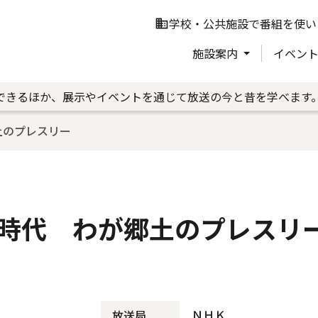
学校・公共施設で番組を使い
business
施設案内
イベン
できるほか、展示やイベントを通じて放送の今と昔を学べます
土のプレスリー
時代 わが郷土のプレスリ
ＮＨＫ
放送局