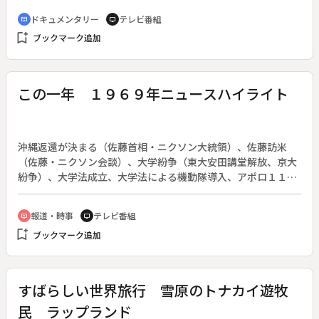
れて大きな社会問題を引き起こしていた。公害病と認定された
ドキュメンタリー
テレビ番組
cinematic_blur
tv
とき、認定総数は１１１人であった。
bookmark_add
ブックマーク追加
この一年 １９６９年ニュースハイライト
沖縄返還が決まる（佐藤首相・ニクソン大統領）、佐藤訪米
（佐藤・ニクソン会談）、大学紛争（東大安田講堂解放、京大
紛争）、大学法成立、大学法による機動隊導入、アポロ１１号
月着陸、東名高速道路開通、人口甘味料チクロ問題、子供の誘
拐殺人事件（江東、渋谷）、ピストル射殺事件犯人逮捕、初の
報道・時事
テレビ番組
ondemand_video
tv
テレビ政見放送など昭和４４年のニュースハイライト。◆※番
bookmark_add
ブックマーク追加
組途中に音声のない部分があります。ご了承ください。（１分
４７秒～３分１５秒）
すばらしい世界旅行 雪原のトナカイ遊牧
民 ラップランド