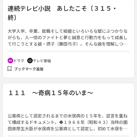
情熱を注ぐイタリア人男性たちを追う。
連続テレビ小説 あしたこそ〔３１５・
終〕
大学入学、卒業、就職そして結婚といろいろな壁にぶつかりな
がらも、人一倍のファイトと夢と誠意と行動力をもって成長し
て行こうとする娘・摂子（藤田弓子）。そんな娘を理解しつい
て行こうとするうちに、いつかひとりの女として生きる知恵を
得ていく母・ふみ（中畑道子）。そんな２人を中心に、世代の
ドラマ
テレビ番組
recent_actors
tv
異なる人間がそれぞれ成長していく姿を明るく描く。原作：森
bookmark_add
ブックマーク追加
村桂。ＮＨＫ連続テレビ小説第８作。（１９６８年４月１日～
１９６９年４月５日放送）
１１１ ～奇病１５年のいま～
公害病として認定されるまでの水俣病の１５年を、証言を重ね
て構成するドキュメント。◆１９６８年（昭和４３）当時の園
田直厚生大臣が水俣病を公害病として認定し、初めて水俣を見
舞った。それまで水俣病は「猫狂い」と呼ばれ、奇病と恐れら