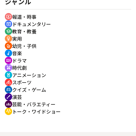
ジャンル
報道・時事
ondemand_video
ドキュメンタリー
cinematic_blur
教育・教養
school
実用
emoji_objects
幼児・子供
crib
音楽
music_note
ドラマ
recent_actors
時代劇
swords
アニメーション
cruelty_free
スポーツ
directions_bike
クイズ・ゲーム
sports_esports
演芸
brush
芸能・バラエティー
groups
トーク・ワイドショー
adaptive_audio_mic