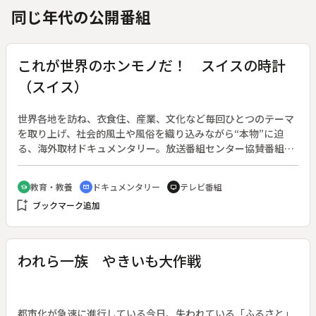
同じ年代の公開番組
これが世界のホンモノだ！ スイスの時計
（スイス）
世界各地を訪ね、衣食住、産業、文化など毎回ひとつのテーマ
を取り上げ、社会的風土や風俗を織り込みながら“本物”に迫
る、海外取材ドキュメンタリー。放送番組センター協賛番組。
（１９６９年１０月５日～１９７０年３月２９日放送、全２６
回）◆今回はスイスの時計製造業の中心都市、ラ・ショー・
教育・教養
ドキュメンタリー
テレビ番組
school
cinematic_blur
tv
ド・フォンを訪れる。ここは、古い日時計から最新の精密時計
bookmark_add
ブックマーク追加
まで、豊富なコレクションを誇るスイス最大の時計博物館があ
る街である。正確さが求められる時計。厳しい検査をパスした
製品だけが出荷される。豪華な装飾を施された高級時計は、ま
さに芸術品である。時計の専門知識を持った技術者たちの職人
われら一族 やきいも大作戦
芸を紹介する。
都市化が急速に進行している今日、失われている「ふるさと」