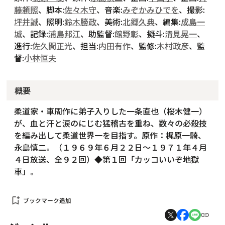
藤頼照
、脚本:
佐々木守
、音楽:
みぞかみひでを
、撮影:
坪井誠
、照明:
鈴木勝政
、美術:
北郷久典
、編集:
成島一
城
、記録:
浦島邦江
、助監督:
館野彰
、擬斗:
清見晃一
、
進行:
佐久間正光
、担当:
内田有作
、監修:
木村政彦
、監
督:
小林恒夫
概要
柔道家・車周作に弟子入りした一条直也（桜木健一）
が、血と汗と涙のにじむ猛稽古を重ね、数々の必殺技
を編み出して柔道世界一を目指す。原作：梶原一騎、
永島慎二。（１９６９年６月２２日～１９７１年４月
４日放送、全９２回）◆第１回「カッコいいぞ地獄
車」。
bookmark_add
ブックマーク追加