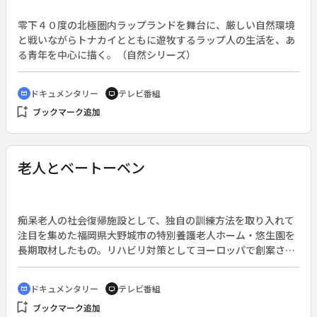
零下４０度の北極圏内ラップランドを舞台に、厳しい自然環境
と戦いながらトナカイとともに遊牧するラップ人の生活を、あ
る青年を中心に描く。（自然シリーズ）
ドキュメンタリー
テレビ番組
cinematic_blur
tv
bookmark_add
ブックマーク追加
老人とベートーベン
痴呆老人の社会復帰施設として、独自の訓練方法を取り入れて
注目を集めた福岡県大野城市の特別養護老人ホーム・悠生園を
長期取材したもの。リハビリ対策としてヨーロッパで創案され
た音楽療法を工夫し、障害を持つ５０人あまりの老人にオルガ
ン・ハーモニカ、タンバリン、笛などでベートーベンの「運
ドキュメンタリー
テレビ番組
cinematic_blur
tv
命」を演奏させる。そうした身体的・精神的な機能回復をめざ
bookmark_add
ブックマーク追加
す課程を追い、老人の生きがいを探る。