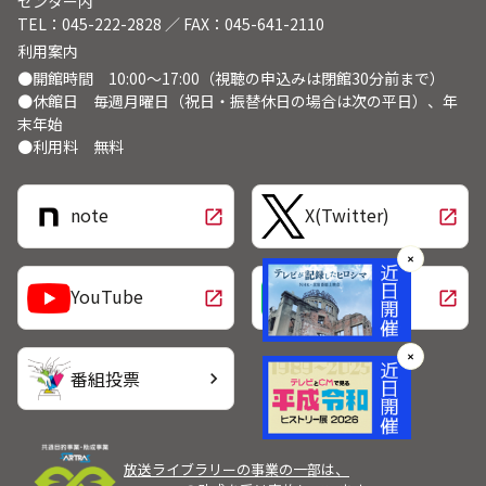
センター内
TEL：045-222-2828 ／ FAX：045-641-2110
利用案内
●開館時間 10:00～17:00（視聴の申込みは閉館30分前まで）
●休館日 毎週月曜日（祝日・振替休日の場合は次の平日）、年
末年始
●利用料 無料
note
X(Twitter)
open_in_new
open_in_new
✕
LINE
YouTube
open_in_new
open_in_new
✕
番組投票
chevron_right
放送ライブラリーの事業の一部は、