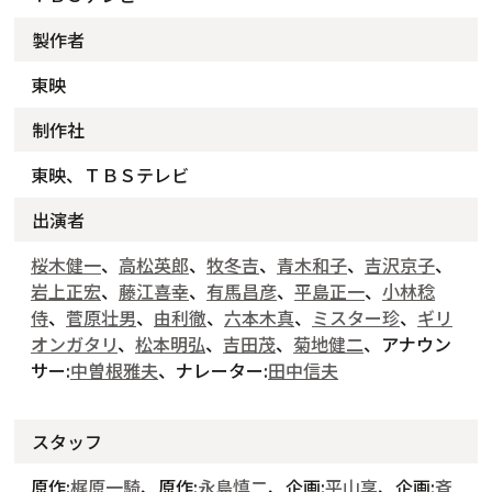
製作者
東映
制作社
東映、ＴＢＳテレビ
出演者
桜木健一
、
高松英郎
、
牧冬吉
、
青木和子
、
吉沢京子
、
岩上正宏
、
藤江喜幸
、
有馬昌彦
、
平島正一
、
小林稔
侍
、
菅原壮男
、
由利徹
、
六本木真
、
ミスター珍
、
ギリ
オンガタリ
、
松本明弘
、
吉田茂
、
菊地健二
、アナウン
サー:
中曽根雅夫
、ナレーター:
田中信夫
スタッフ
原作:
梶原一騎
、原作:
永島慎二
、企画:
平山享
、企画:
斉