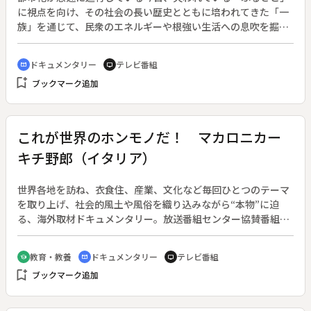
に視点を向け、その社会の長い歴史とともに培われてきた「一
族」を通じて、民衆のエネルギーや根強い生活への息吹を掘り
起こすドキュメンタリー。放送番組センター協賛番組。◆舞台
は九州第一の都市、福岡市。発展目まぐるしいこの都市に、数
ドキュメンタリー
テレビ番組
cinematic_blur
tv
年前からひっそりと焼芋屋が増えていた。彼らが岡山県北部の
bookmark_add
ブックマーク追加
農村から出稼ぎにきている集団であることに気づいている人は
まだ少ない。この３０人の焼芋部隊の１日を追う。◆焼芋部隊
の朝は早く、人々がまだ寝静まっている頃から準備を始める。
この部隊には九大卒業の学士も散見される。彼らは一様に大き
これが世界のホンモノだ！ マカロニカー
な夢を抱え、自ら志願してこの部隊に参加しているのである。
キチ野郎（イタリア）
朝７時、部隊が出発する。彼らはそれぞれにルートを持ってお
り、稼ぎ場所である団地や新興住宅街を練り歩く。多い人で１
日７０ｋｍを歩くこともあるという。午後１時、芋がなくなっ
世界各地を訪ね、衣食住、産業、文化など毎回ひとつのテーマ
た販売員は本部へ補給を要請。補給を終えた販売員は休むこと
を取り上げ、社会的風土や風俗を織り込みながら“本物”に迫
なく、また歩きはじめていくのであった。午後１１時、ようや
る、海外取材ドキュメンタリー。放送番組センター協賛番組。
く第１陣が本部に帰還。出発してから既に１６時間経過してい
（１９６９年１０月５日～１９７０年３月２９日放送、全２６
るが、働けば働くほど稼ぐことが出来るため、皆こぞって長時
回）◆今回の主役は、イタリアの熱狂的なクルマ好きの男た
教育・教養
ドキュメンタリー
テレビ番組
school
cinematic_blur
tv
間労働に勤しむのであった。結局、最後の１人が帰還したのは
ち。イタリアでは、実用性重視の小型車はもちろん、趣味性・
bookmark_add
午前０時を回っていた。こうして焼芋部隊の長い１日が終わ
ブックマーク追加
デザイン性を重視した高級車や、高速を目指すレース用のクル
り、数時間後にはまた新しい一日の始まりを迎えるのであっ
マも多く作られている。レーシングドライバーを目指して自動
た。
車修理工場で働く青年、スポーツカーの開発者など、クルマに